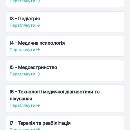
Переглянути
I3
-
Педіатрія
Переглянути
I4
-
Медична психологія
Переглянути
I5
-
Медсестринство
Переглянути
I6
-
Технології медичної діагностики та
лікування
Переглянути
I7
-
Терапія та реабілітація
Переглянути