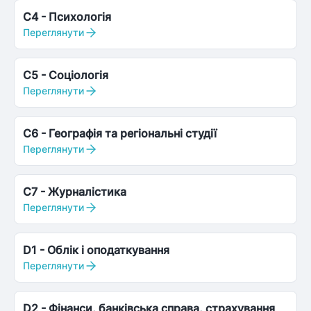
C4
-
Психологія
Переглянути
C5
-
Соціологія
Переглянути
C6
-
Географія та регіональні студії
Переглянути
C7
-
Журналістика
Переглянути
D1
-
Облік і оподаткування
Переглянути
D2
-
Фінанси, банківська справа, страхування