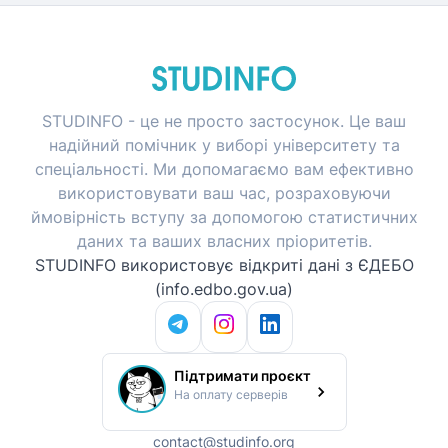
✅ Робота над помилками: аналізуйте відповіді та
коригуйте слабкі місця.
✅ Використання офіційних та перевірених матеріалів:
розв'язуйте
завдання НМТ минулих років
.
STUDINFO - це не просто застосунок. Це ваш
✅ Звикання до таймінгу: тренуйтеся за обмеженим
часом, як на реальному тестуванні.
надійний помічник у виборі університету та
Де взяти матеріали для підготовки
спеціальності. Ми допомагаємо вам ефективно
використовувати ваш час, розраховуючи
до НМТ?
ймовірність вступу за допомогою статистичних
На цій сторінці зібрано найкращі
безкоштовні
даних та ваших власних пріоритетів.
ресурси для підготовки
:
STUDINFO використовує відкриті дані з ЄДЕБО
📘 Офіційні збірники із завданнями та відповідями.
(info.edbo.gov.ua)
📘 Тести НМТ 2023, 2024 для аналізу минулих сесій.
📘 Онлайн-симуляції НМТ із таймером та
автоматичною перевіркою.
Підтримати проєкт
📘 Інтерактивні посібники для самостійної роботи.
На оплату серверів
Завдання НМТ минулих років –
ефективний спосіб підготовки
contact@studinfo.org