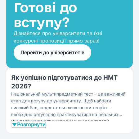
Готові до
вступу?
Дізнайтеся про університети та їхні
конкурсні пропозиції прямо зараз!
Перейти до університетів
Як успішно підготуватися до НМТ
2026?
Національний мультипредметний тест – це важливий
етап для вступу до університету. Щоб набрати
високий бал, недостатньо лише знати теорію –
необхідно регулярно практикуватися на реальних
тестах, збірниках та онлайн-симуляціях НМТ.
Що допоможе отримати високий результат?
Розгорнути
✅ Регулярне тестування: проходьте
симуляції НМТ
,
адаптовані під цьогорічну структуру.