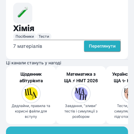
Хімія
Посібники
Тести
7
матеріалів
Переглянути
Ці канали стануть у нагоді
Щоденник
Математика з
Українськ
абітурієнта
ЩА ⚡️ НМТ 2026
ЩА ✨ НМ
Дедлайни, правила та
Завдання, “зливи”
Тести, ро
корисні файли для
тестів і симуляції з
симуляції 
вступу
розбором
підготовки