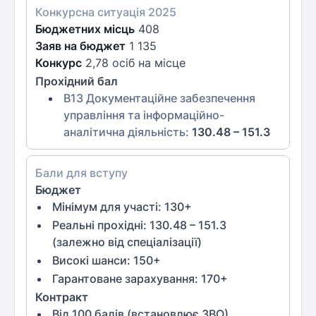
Конкурсна ситуація
2025
Бюджетних місць
408
Заяв на бюджет
1 135
Конкурс
2,78 осіб на місце
Прохідний бал
B13 Документаційне забезпечення
управління та інформаційно-
аналітична діяльність
:
130.48 – 151.3
Бали для вступу
Бюджет
Мінімум для участі:
130
+
Реальні прохідні: 130.48 – 151.3
(залежно від спеціалізації)
Високі шанси:
150
+
Гарантоване зарахування:
170
+
Контракт
Від
100
балів (встановлює ЗВО)