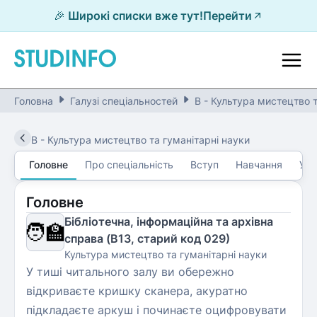
🎉 Широкі списки вже тут!
Перейти
Головна
Галузі спеціальностей
B - Культура мистецтво т
B
-
Культура мистецтво та гуманітарні науки
Головне
Про спеціальність
Вступ
Навчання
Уні
Головне
Бібліотечна, інформаційна та архівна
🧑‍🏫
справа (B13, старий код 029)
Культура мистецтво та гуманітарні науки
У тиші читального залу ви обережно
відкриваєте кришку сканера, акуратно
підкладаєте аркуш і починаєте оцифровувати