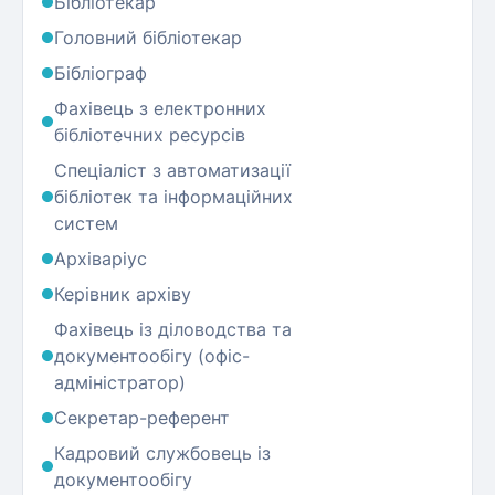
Бібліотекар
Головний бібліотекар
Бібліограф
Фахівець з електронних
бібліотечних ресурсів
Спеціаліст з автоматизації
бібліотек та інформаційних
систем
Архіваріус
Керівник архіву
Фахівець із діловодства та
документообігу (офіс-
адміністратор)
Секретар-референт
Кадровий службовець із
документообігу