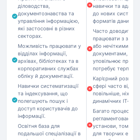
діловодства,
навички та адапту
документознавства та
до нових систем і
управління інформацією,
форматів даних.
які застосовні в різних
Часто доводиться
секторах.
працювати з заста
Можливість працювати у
або нечіткими
відділах інформації,
документами, що
архівах, бібліотеках та в
уповільнює процес
корпоративних службах
потребує терпіння.
обліку й документації.
Кар’єрний розвиток
Навички систематизації
сфері часто відбу
та індексування, що
повільніше, ніж у
полегшують пошук і
динамічних IT‑галу
доступ користувачів до
Багато процесів
інформації.
регламентовано п
Освітня база для
установи, тому пр
подальшої спеціалізації в
для творчих експе