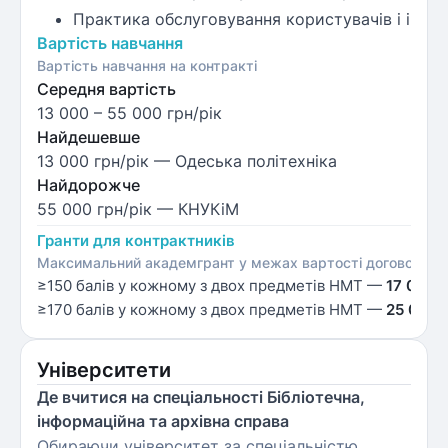
Практика обслуговування користувачів і інфо
Вартість навчання
Вартість навчання на контракті
Середня вартість
13 000
–
55 000
грн/рік
Найдешевше
13 000 грн/рік
— Одеська політехніка
Найдорожче
55 000 грн/рік
— КНУКіМ
Гранти для контрактників
Максимальний академгрант у межах вартості договору; ко
≥150 балів у кожному з двох предметів НМТ —
17 000 
≥170 балів у кожному з двох предметів НМТ —
25 000 
Університети
Де вчитися на спеціальності Бібліотечна,
інформаційна та архівна справа
Обираючи університет за спеціальністю