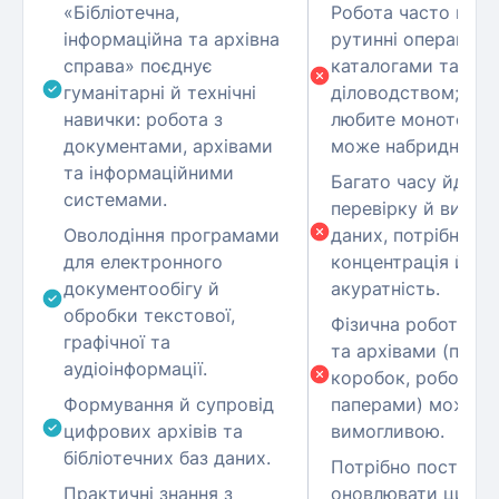
«Бібліотечна,
Робота часто пере
інформаційна та архівна
рутинні операції з
справа» поєднує
каталогами та
гуманітарні й технічні
діловодством; якщ
навички: робота з
любите монотоннос
документами, архівами
може набриднути.
та інформаційними
Багато часу йде н
системами.
перевірку й випра
Оволодіння програмами
даних, потрібна в
для електронного
концентрація й
документообігу й
акуратність.
обробки текстової,
Фізична робота з 
графічної та
та архівами (підй
аудіоінформації.
коробок, робота з
Формування й супровід
паперами) може б
цифрових архівів та
вимогливою.
бібліотечних баз даних.
Потрібно постійно
Практичні знання з
оновлювати цифро