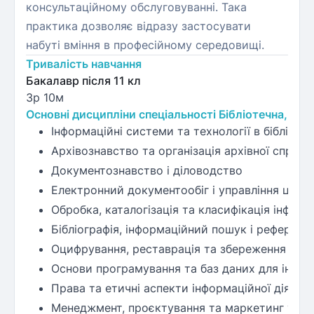
консультаційному обслуговуванні. Така
практика дозволяє відразу застосувати
набуті вміння в професійному середовищі.
Тривалість навчання
Бакалавр після 11 кл
3р 10м
Основні дисципліни спеціальності Бібліотечна, інф
Інформаційні системи та технології в бібліотек
Архівознавство та організація архівної справи
Документознавство і діловодство
Електронний документообіг і управління циф
Обробка, каталогізація та класифікація інформ
Бібліографія, інформаційний пошук і реферува
Оцифрування, реставрація та збереження циф
Основи програмування та баз даних для інфо
Права та етичні аспекти інформаційної діяльно
Менеджмент, проєктування та маркетинг у бібл