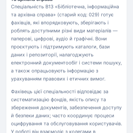
Спеціальність B13 «Бібліотечна, інформаційна
та архівна справа» (старий код: 029) готує
фахівців, які впорядковують, зберігають і
роблять доступними різні види матеріалів —
паперові, цифрові, аудіо й графічні. Вони
проєктують і підтримують каталоги, бази
даних і репозиторії, налагоджують
електронний документообіг і системи пошуку,
а також опрацьовують інформацію з
урахуванням правових і етичних вимог.
Фахівець цієї спеціальності відповідає за
систематизацію фондів, якість опису та
збереження документів, забезпечення доступу
й безпеки даних; часто координує процеси
оцифрування та обслуговування користувачів.
У роботі він взаємодіє з колегами в