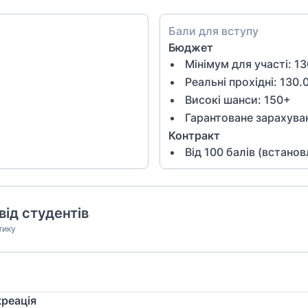
Бали для вступу
Бюджет
Мінімум для участі:
13
Реальні прохідні: 130.
Високі шанси:
150
+
Гарантоване зарахува
Контракт
Від
100
балів (встано
від студентів
тику
креація