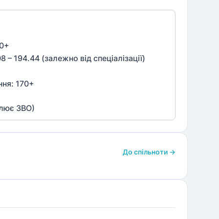
0
+
08 – 194.44 (залежно від спеціалізації)
ння:
170
+
влює ЗВО)
До спільноти →