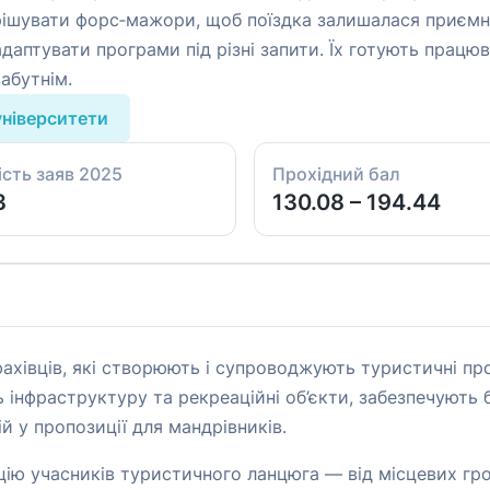
рішувати форс‑мажори, щоб поїздка залишалася приємн
даптувати програми під різні запити. Їх готують прац
абутнім.
університети
ість заяв 2025
Прохідний бал
3
130.08 – 194.44
фахівців, які створюють і супроводжують туристичні пр
нфраструктуру та рекреаційні об’єкти, забезпечують бе
ій у пропозиції для мандрівників.
ацію учасників туристичного ланцюга — від місцевих гр