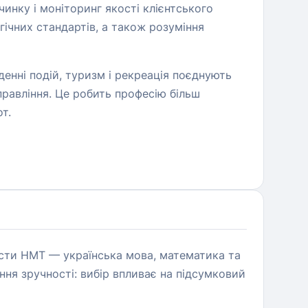
чинку і моніторинг якості клієнтського
огічних стандартів, а також розуміння
денні подій, туризм і рекреація поєднують
управління. Це робить професію більш
т.
тести НМТ — українська мова, математика та
ння зручності: вибір впливає на підсумковий