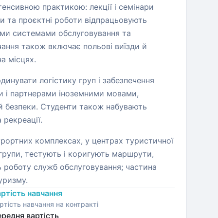
тенсивною практикою: лекції і семінари
йси та проєктні роботи відпрацьовують
ими системами обслуговування та
чання також включає польові виїзди й
а місцях.
динувати логістику груп і забезпечення
ми і партнерами іноземними мовами,
й безпеки. Студенти також набувають
 рекреації.
курортних комплексах, у центрах туристичної
групи, тестують і коригують маршрути,
ь роботу служб обслуговування; частина
уризму.
ртість навчання
ртість навчання на контракті
редня вартість