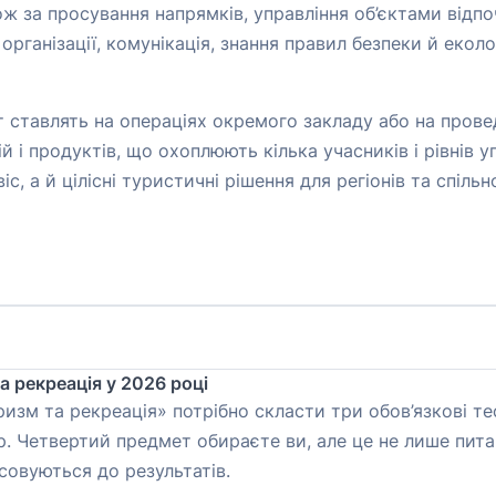
ж за просування напрямків, управління об’єктами відпо
 організації, комунікація, знання правил безпеки й екол
нт ставлять на операціях окремого закладу або на прове
й і продуктів, що охоплюють кілька учасників і рівнів 
 а й цілісні туристичні рішення для регіонів та спільно
 рекреація у 2026 році
уризм та рекреація» потрібно скласти три обов’язкові 
ір. Четвертий предмет обираєте ви, але це не лише пита
совуються до результатів.