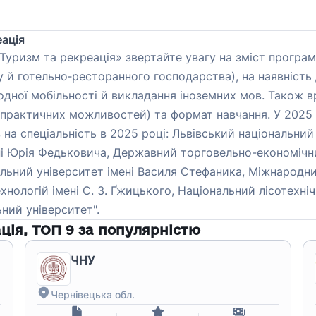
еація
«Туризм та рекреація» звертайте увагу на зміст програм
 й готельно‑ресторанного господарства), на наявність
одної мобільності й викладання іноземних мов. Також 
 практичних можливостей) та формат навчання. У 2025 р
 на спеціальність в 2025 році: Львівський національний
ні Юрія Федьковича, Державний торговельно-економічни
нальний університет імені Василя Стефаника, Міжнародн
хнологій імені С. З. Ґжицького, Національний лісотехн
ний університет".
ція
, ТОП
9
за популярністю
ЧНУ
Чернівецька обл.