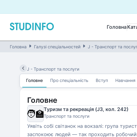
Головна
Кат
Головна
Галузі спеціальностей
J - Транспорт та послу
J
-
Транспорт та послуги
Головне
Про спеціальність
Вступ
Навчання
Головне
Туризм та рекреація (J3, кол. 242)
🧑‍🏫
Транспорт та послуги
Уявіть собі світанок на вокзалі: група тури
заспокоює людей — так проходить робочий де