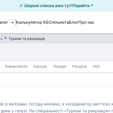
🎉 Широкі списки вже тут!
Перейти
Калькулятор КБ
Спільнота
Блог
Про нас
алог
ги
Туризм та рекреація
Університети
Кар'єра
Поради
Ресурси
FAQ
стів із валізами, погода мінлива, а координатор миттєв
нь у галузі. На спеціальності «Туризм та рекреація» п