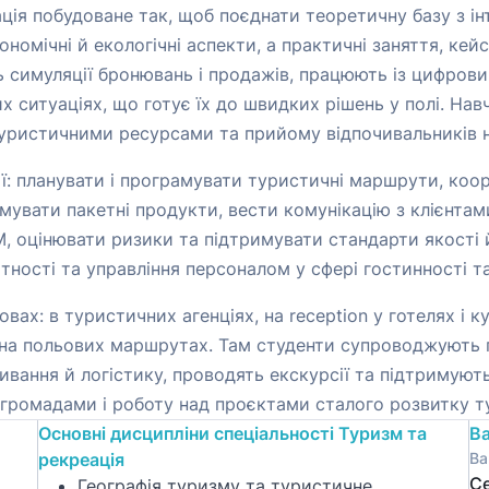
ція побудоване так, щоб поєднати теоретичну базу з ін
номічні й екологічні аспекти, а практичні заняття, ке
ь симуляції бронювань і продажів, працюють із цифров
х ситуаціях, що готує їх до швидких рішень у полі. Нав
уристичними ресурсами та прийому відпочивальників н
ї: планувати і програмувати туристичні маршрути, коор
ормувати пакетні продукти, вести комунікацію з клієнта
 оцінювати ризики та підтримувати стандарти якості 
тності та управління персоналом у сфері гостинності та
ах: в туристичних агенціях, на reception у готелях і 
та на польових маршрутах. Там студенти супроводжують 
вання й логістику, проводять екскурсії та підтримуют
громадами і роботу над проєктами сталого розвитку т
Основні дисципліни спеціальності Туризм та
Ва
рекреація
Ва
Се
Географія туризму та туристичне