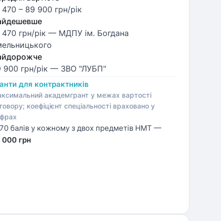
 470
–
89 900
грн/рік
айдешевше
 470 грн/рік
— МДПУ ім. Богдана
мельницького
айдорожче
 900 грн/рік
— ЗВО "ЛУБП"
анти для контрактників
ксимальний академгрант у межах вартості
говору; коефіцієнт спеціальності враховано у
фрах
70 балів у кожному з двох предметів НМТ —
 000 грн