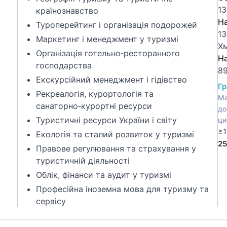
13
країнознавство
Н
Туроперейтинг і організація подорожей
13
Маркетинг і менеджмент у туризмі
Х
Організація готельно‑ресторанного
Н
господарства
89
Екскурсійний менеджмент і гідівство
Гр
Рекреалогія, курортологія та
Ма
санаторно‑курортні ресурси
до
Туристичні ресурси України і світу
ци
≥1
Екологія та сталий розвиток у туризмі
25
Правове регулювання та страхування у
туристичній діяльності
Облік, фінанси та аудит у туризмі
Професійна іноземна мова для туризму та
сервісу