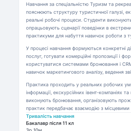
Навчання за спеціальністю Туризм та рекреа
пояснюють структуру туристичної галузі, еко
реальні робочі процеси. Студенти виконуют
опрацьовують сценарії поведінки в екстрени
практикуми для набуття навичок роботи з т
У процесі навчання формуються конкретні ді
послуг, готувати комерційні пропозиції і ф
користуватися системами бронювання і CRM,
навичок маркетингового аналізу, ведення зві
Практика проходить у реальних робочих умов
інформації, екскурсійних івент‑компаніях 
виконують бронювання, організовують прожи
практик передбачає взаємодію з місцевими 
Тривалість навчання
Бакалавр після 11 кл
3р 10м