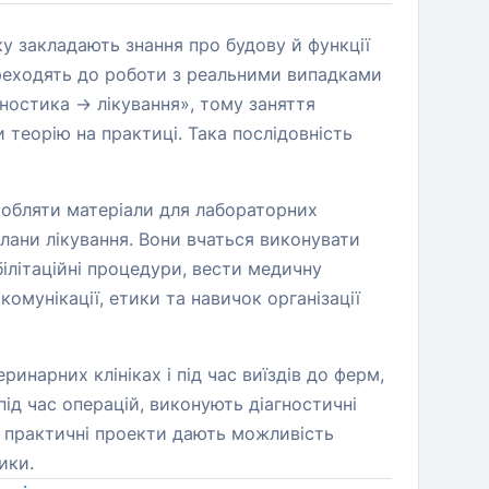
у закладають знання про будову й функції
переходять до роботи з реальними випадками
гностика → лікування», тому заняття
 теорію на практиці. Така послідовність
бробляти матеріали для лабораторних
лани лікування. Вони вчаться виконувати
білітаційні процедури, вести медичну
омунікації, етики та навичок організації
инарних клініках і під час виїздів до ферм,
ід час операцій, виконують діагностичні
та практичні проекти дають можливість
ики.