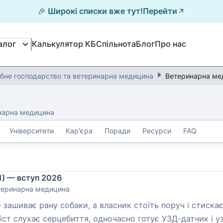
🎉 Широкі списки вже тут!
Перейти
Калькулятор КБ
Спільнота
Блог
Про нас
алог
 рибне господарство та ветеринарна медицина
Ветеринарна ме
инарна медицина
Університети
Кар'єра
Поради
Ресурси
FAQ
1) — вступ 2026
етеринарна медицина
о зашиває рану собаки, а власник стоїть поруч і стискає
ліст слухає серцебиття, одночасно готує УЗД-датчик і 