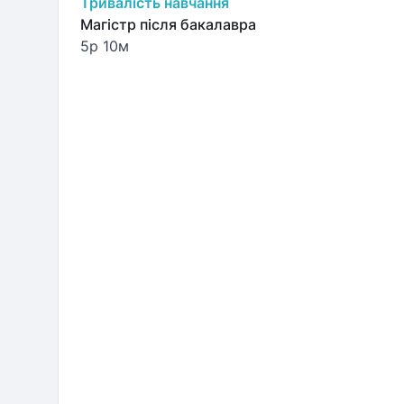
Тривалість навчання
Магістр після бакалавра
5р 10м