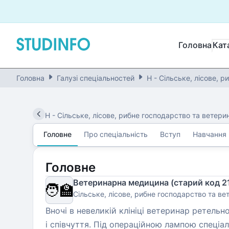
Головна
Кат
Головна
Галузі спеціальностей
H - Сільське, лісове,
H
-
Сільське, лісове, рибне господарство та ветер
Головне
Про спеціальність
Вступ
Навчання
Головне
Ветеринарна медицина (старий код 2
🧑‍🏫
Сільське, лісове, рибне господарство та в
Вночі в невеликій клініці ветеринар ретельн
і співчуття. Під операційною лампою спеціа