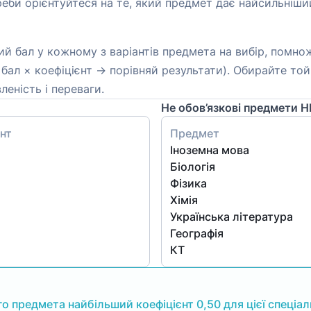
реби орієнтуйтеся на те, який предмет дає найсильніши
й бал у кожному з варіантів предмета на вибір, помнож
 бал × коефіцієнт → порівняй результати). Обирайте то
еність і переваги.
Не обов’язкові предмети 
нт
Предмет
Іноземна мова
Біологія
Фізика
Хімія
Українська література
Географія
КТ
о предмета найбільший коефіцієнт 0,50 для цієї спеціал