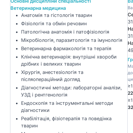
Основні дисципліни спеціальності
Ва
Ветеринарна медицина
Ва
Се
Анатомія та гістологія тварин
31
Фізіологія та обмін речовин
Н
Патологічна анатомія і патофізіологія
31
Мікробіологія, паразитологія та імунологія
Н
Ветеринарна фармакологія та терапія
49
Клінічна ветеринарія: внутрішні хвороби
Гр
дрібних і великих тварин
Ма
Хірургія, анестезіологія та
до
післяопераційний догляд
ци
≥1
Діагностичні методи: лабораторні аналізи,
22
УЗД і рентгенологія
≥1
Ендоскопія та інструментальні методи
32
діагностики
Реабілітація, фізіотерапія та поведінка
тварин