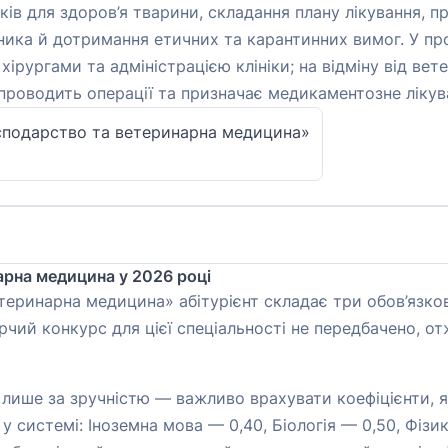
иків для здоров’я тварини, складання плану лікування, 
ника й дотримання етичних та карантинних вимог. У про
ірургами та адміністрацією клініки; на відміну від вете
, проводить операції та призначає медикаментозне лікув
господарство та ветеринарна медицина»
арна медицина у 2026 році
етеринарна медицина» абітурієнт складає три обов’язков
орчий конкурс для цієї спеціальності не передбачено, 
лише за зручністю — важливо врахувати коефіцієнти, я
у системі: Іноземна мова — 0,40, Біологія — 0,50, Фізик