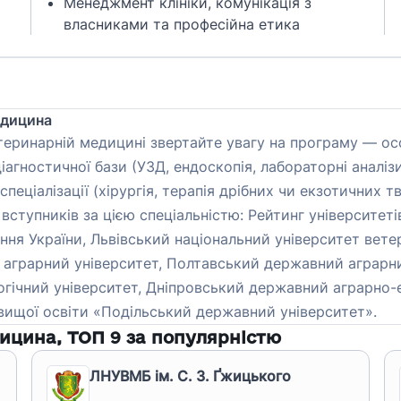
Менеджмент клініки, комунікація з
власниками та професійна етика
едицина
теринарній медицині звертайте увагу на програму — осо
 діагностичної бази (УЗД, ендоскопія, лабораторні анал
спеціалізації (хірургія, терапія дрібних чи екзотичних 
 вступників за цією спеціальністю: Рейтинг університеті
ння України, Львівський національний університет ветер
й аграрний університет, Полтавський державний аграрн
огічний університет, Дніпровський державний аграрно-
 вищої освіти «Подільський державний університет».
дицина
, ТОП
9
за популярністю
ЛНУВМБ ім. С. З. Ґжицького