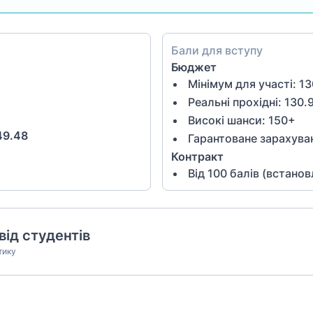
Бали для вступу
Бюджет
Мінімум для участі:
13
Реальні прохідні: 130.
Високі шанси:
150
+
49.48
Гарантоване зарахува
Контракт
Від
100
балів (встано
від студентів
тику