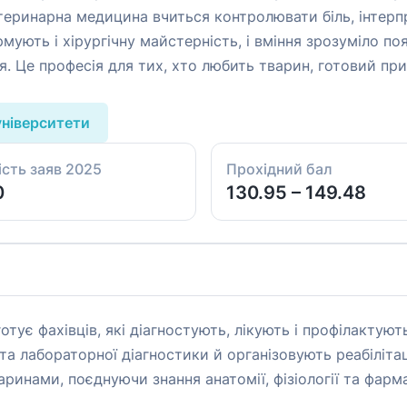
теринарна медицина вчиться контролювати біль, інтерп
рмують і хірургічну майстерність, і вміння зрозуміло п
тя. Це професія для тих, хто любить тварин, готовий пр
університети
ість заяв 2025
Прохідний бал
0
130.95 – 149.48
тує фахівців, які діагностують, лікують і профілактуют
та лабораторної діагностики й організовують реабіліта
инами, поєднуючи знання анатомії, фізіології та фармак