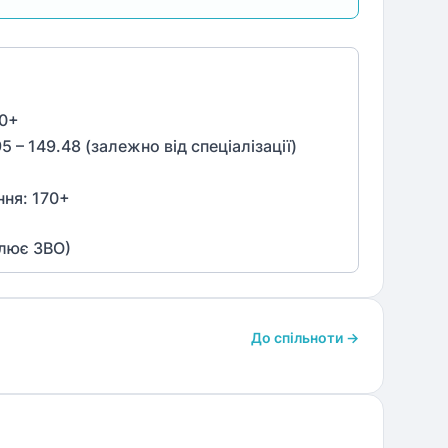
0
+
95 – 149.48 (залежно від спеціалізації)
ння:
170
+
влює ЗВО)
До спільноти →