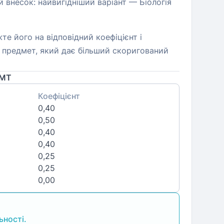
й внесок: найвигідніший варіант — Біологія
те його на відповідний коефіцієнт і
й предмет, який дає більший скоригований
НМТ
Коефіцієнт
0,40
0,50
0,40
0,40
0,25
0,25
0,00
ьності.