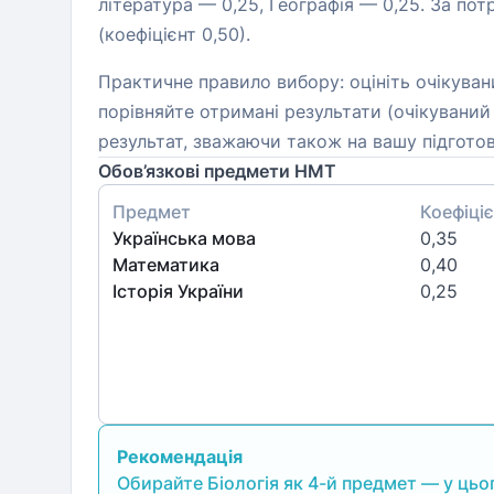
література — 0,25, Географія — 0,25. За пот
(коефіцієнт 0,50).
Практичне правило вибору: оцініть очікувани
порівняйте отримані результати (очікуваний
результат, зважаючи також на вашу підготовл
Обов’язкові предмети НМТ
Предмет
Коефіціє
Українська мова
0,35
Математика
0,40
Історія України
0,25
Рекомендація
Обирайте Біологія як 4-й предмет — у цьог