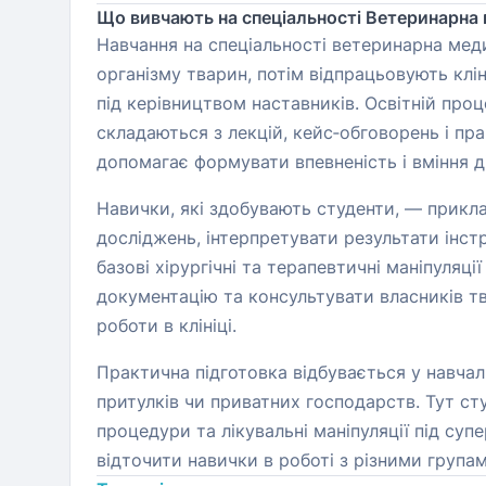
Що вивчають на спеціальності Ветеринарна
Навчання на спеціальності ветеринарна меди
організму тварин, потім відпрацьовують клі
під керівництвом наставників. Освітній про
складаються з лекцій, кейс‑обговорень і пр
допомагає формувати впевненість і вміння д
Навички, які здобувають студенти, — прикла
досліджень, інтерпретувати результати інст
базові хірургічні та терапевтичні маніпуляц
документацію та консультувати власників тва
роботи в клініці.
Практична підготовка відбувається у навчаль
притулків чи приватних господарств. Тут ст
процедури та лікувальні маніпуляції під суп
відточити навички в роботі з різними групам