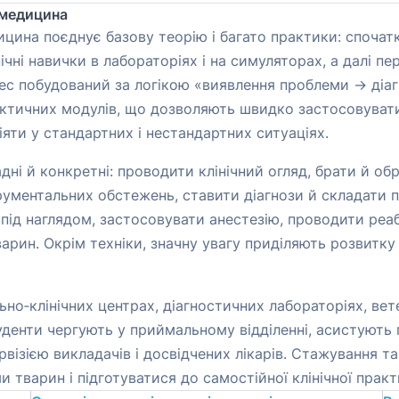
 медицина
цина поєднує базову теорію і багато практики: спочатк
нічні навички в лабораторіях і на симуляторах, а далі 
цес побудований за логікою «виявлення проблеми → діа
актичних модулів, що дозволяють швидко застосовувати
іяти у стандартних і нестандартних ситуаціях.
дні й конкретні: проводити клінічний огляд, брати й о
рументальних обстежень, ставити діагнози й складати п
ії під наглядом, застосовувати анестезію, проводити реа
рин. Окрім техніки, значну увагу приділяють розвитку к
но‑клінічних центрах, діагностичних лабораторіях, ветер
уденти чергують у приймальному відділенні, асистують п
ервізією викладачів і досвідчених лікарів. Стажування 
и тварин і підготуватися до самостійної клінічної практ