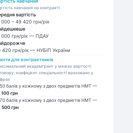
ртість навчання
ртість навчання на контракті
редня вартість
 000
–
49 420
грн/рік
айдешевше
 000 грн/рік
— ПДАУ
айдорожче
 420 грн/рік
— НУБіП України
анти для контрактників
ксимальний академгрант у межах вартості
говору; коефіцієнт спеціальності враховано у
фрах
50 балів у кожному з двох предметів НМТ —
 100 грн
70 балів у кожному з двох предметів НМТ —
 500 грн