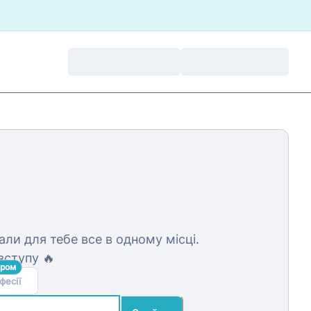
али для тебе все в одному місці.
вступу 🔥
аром
фесії