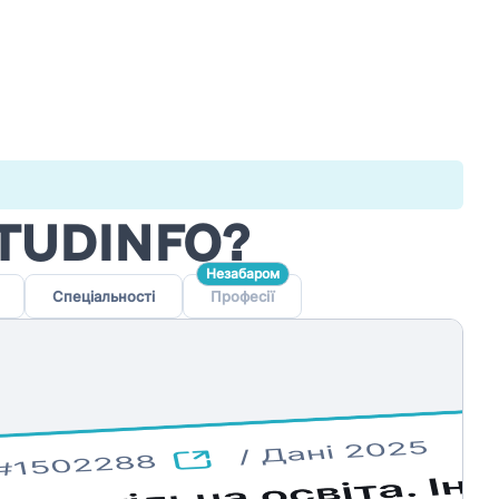
STUDINFO?
Незабаром
Спеціальності
Професії