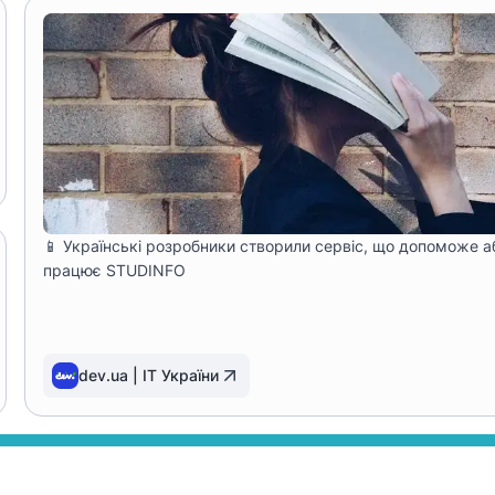
📱 Українські розробники створили сервіс, що допоможе аб
працює STUDINFO
dev.ua | IT України