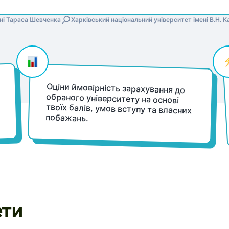
ені Тараса Шевченка
Харківський національний університет імені В.Н. К
Оціни ймовірність зарахування до
обраного університету на основі
твоїх балів, умов вступу та власних
побажань.
ети