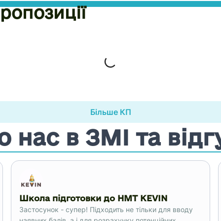
ропозиції
Loading...
Більше КП
о нас в ЗМІ та відг
Школа підготовки до НМТ KEVIN
Застосунок - супер! Підходить не тільки для вводу
наявних балів, а і для розрахунку потенційних