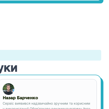
уки
Назар Барченко
Сервіс виявився надзвичайно зручним та корисним
у використанні! Обов'язково рекомендуватиму його