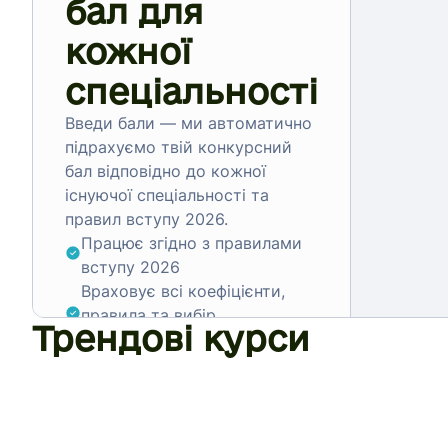
бал для
кожної
спеціальності
Введи бали — ми автоматично
підрахуємо твій конкурсний
бал відповідно до кожної
існуючої спеціальності та
правил вступу 2026.
Працює згідно з правилами
вступу 2026
Враховує всі коефіцієнти,
правила та вибір
Трендові курси
спеціальності
Не треба нічого рахувати
вручну
Спробувати