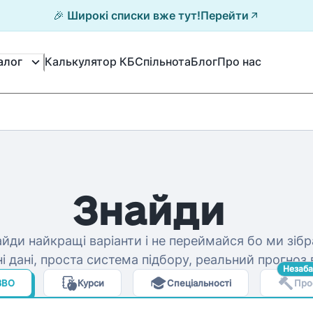
🎉 Широкі списки вже тут!
Перейти
Калькулятор КБ
Спільнота
Блог
Про нас
алог
Знайди
йди найкращі варіанти і не переймайся бо ми зібр
і дані, проста система підбору, реальний прогноз 
Незаб
ЗВО
Курси
Спеціальності
Про