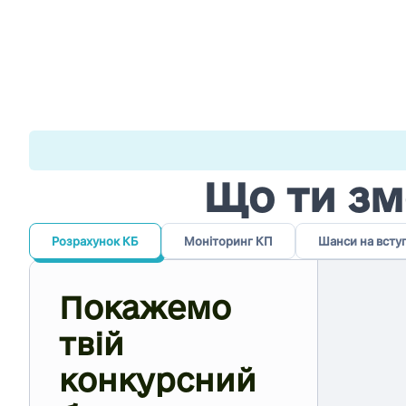
Що ти зм
Розрахунок КБ
Моніторинг КП
Шанси на всту
Покажемо
твій
конкурсний