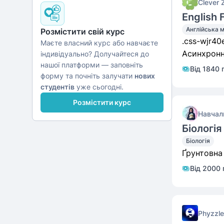
Clever
English
Англійська 
Розмістити свій курс
Маєте власний курс або навчаєте
Асинхронн
індивідуально? Долучайтеся до
нашої платформи — заповніть
Від 1840 
форму та почніть залучати
нових
студентів
уже сьогодні.
Розмістити курс
Навчал
Біологі
Біологія
Ґрунтовна
Від 2000 
Phyzzle