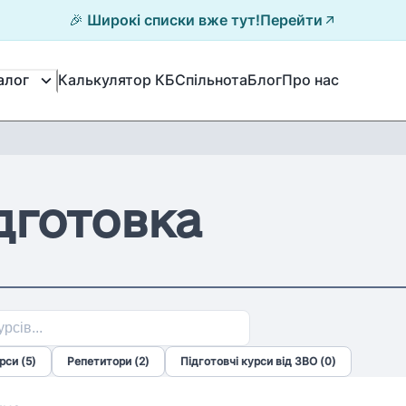
🎉 Широкі списки вже тут!
Перейти
Калькулятор КБ
Спільнота
Блог
Про нас
алог
дготовка
рси
(
5
)
Репетитори
(
2
)
Підготовчі курси від ЗВО
(
0
)