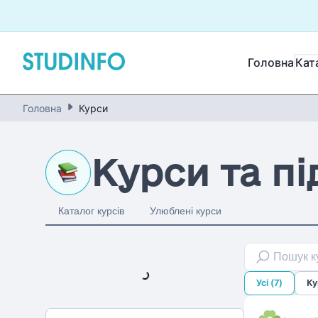
Головна
Кат
Головна
Курси
Курси та пі
Каталог курсів
Улюблені курси
Loading...
Усі
(
7
)
Ку