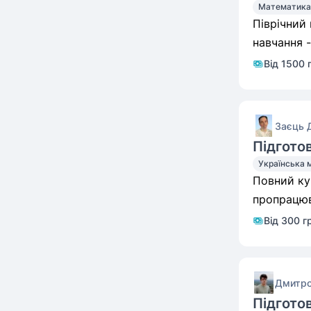
Математика
Піврічний
навчання -
Від 1500 
Заєць 
Підгото
Українська 
Повний ку
Від 300 г
Дмитро
Підгото