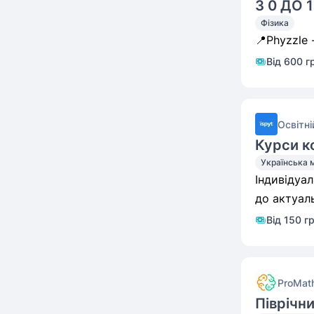
З 0 ДО 
Фізика
📍Phyzzle 
Від 600 г
Освітні
Курси к
Українська 
Індивідуа
до актуал
Від 150 г
ProMat
Піврічн