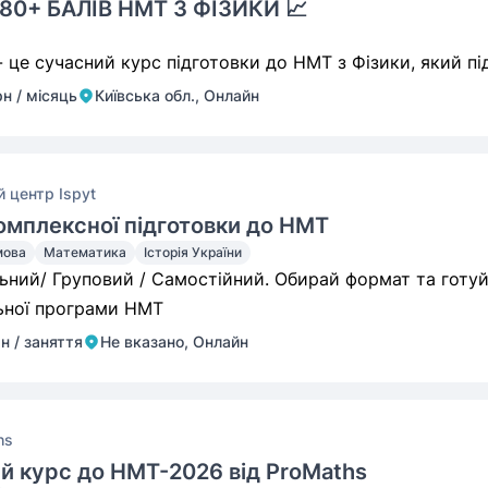
180+ БАЛІВ НМТ З ФІЗИКИ 📈
- це сучасний курс підготовки до НМТ з Фізики, який пі
рн / місяць
Київська обл., Онлайн
й центр Ispyt
омплексної підготовки до НМТ
мова
Математика
Історія України
льний/ Груповий / Самостійний. Обирай формат та готуй
ьної програми НМТ
рн / заняття
Не вказано, Онлайн
hs
ий курс до НМТ-2026 від ProMaths