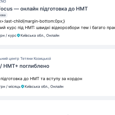
 ZNO
 Focus — онлайн підготовка до НМТ
мова
ий курс під НМТ: швидкі відеорозбори тем і багато пра
грн / курс
Київська обл., Онлайн
ьний центр Тетяни Козицької
я / НМТ+ поглиблено
 підготовка до НМТ та вступу за кордон
грн / місяць
Київська обл., Онлайн