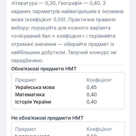
література — 0,30, Географія — 0,40. З
наданих параметрів найвигіднішим є Іноземна
мова (коефіцієнт 0,50). Практичне правило
вибору: порахуйте для кожного варіанта
«очікуваний бал × коефіцієнт» і порівняйте
отримані значення — обирайте предмет із
найбільшим добутком. Творчий конкурс не
передбачено.
Обов’язкові предмети НМТ
Предмет
Коефіцієнт
Українська мова
0,45
Математика
0,40
Історія України
0,40
Не обов’язкові предмети НМТ
Предмет
Коефіцієнт