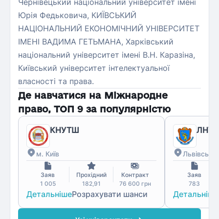
Чернівецький національний університет імені
Юрія Федьковича, КИЇВСЬКИЙ
НАЦІОНАЛЬНИЙ ЕКОНОМІЧНИЙ УНІВЕРСИТЕТ
ІМЕНІ ВАДИМА ГЕТЬМАНА, Харківський
національний університет імені В.Н. Каразіна,
Київський університет інтелектуальної
власності та права.
Де навчатися на
Міжнародне
право
, ТОП
9
за популярністю
КНУТШ
ЛНУ і
м. Київ
Львівська 
Заяв
Прохідний
Контракт
Заяв
1 005
182,91
76 600
грн
783
Детальніше
Розрахувати шанси
Детальніше