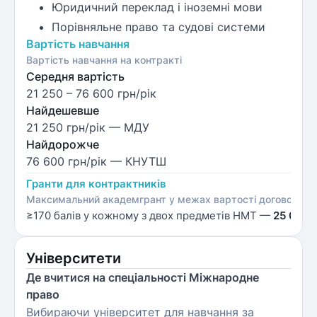
Юридичний переклад і іноземні мови
Порівняльне право та судові системи
Вартість навчання
Вартість навчання на контракті
Середня вартість
21 250
–
76 600
грн/рік
Найдешевше
21 250 грн/рік
— МДУ
Найдорожче
76 600 грн/рік
— КНУТШ
Гранти для контрактників
Максимальний академгрант у межах вартості договору; ко
≥170 балів у кожному з двох предметів НМТ —
25 000 
Університети
Де вчитися на спеціальності Міжнародне
право
Вибираючи університет для навчання за