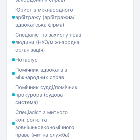
Юрист з міжнародного
арбітражу (арбітражна/
адвокатська фірма)
Спеціаліст із захисту прав
людини (НУО/міжнародна
організація)
Нотаріус
Помічник адвоката з
міжнародних справ
Помічник судді/помічник
прокурора (судова
система)
Спеціаліст з митного
контролю та
зовнішньоекономічного
права (митна служба)