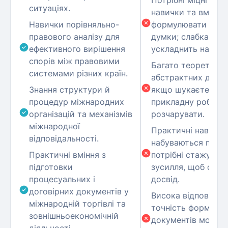
Потрібні міцні мов
ситуаціях.
навички та вміння
Навички порівняльно-
формулювати юри
правового аналізу для
думки; слабка мов
ефективного вирішення
ускладнить навчан
спорів між правовими
Багато теоретични
системами різних країн.
абстрактних дисци
Знання структури й
якщо шукаєте одр
процедур міжнародних
прикладну роботу
організацій та механізмів
розчарувати.
міжнародної
Практичні навички
відповідальності.
набуваються пово
Практичні вміння з
потрібні стажуван
підготовки
зусилля, щоб отр
процесуальних і
досвід.
договірних документів у
Висока відповідаль
міжнародній торгівлі та
точність формулюв
зовнішньоекономічній
документів може