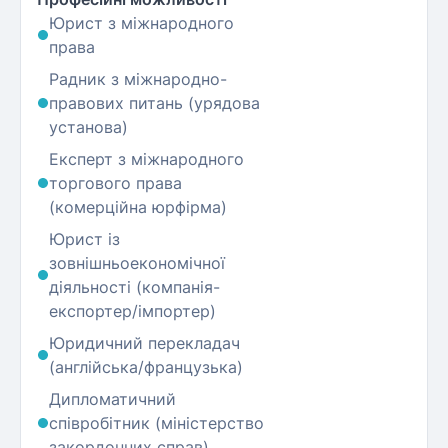
Юрист з міжнародного
права
Радник з міжнародно-
правових питань (урядова
установа)
Експерт з міжнародного
торгового права
(комерційна юрфірма)
Юрист із
зовнішньоекономічної
діяльності (компанія-
експортер/імпортер)
Юридичний перекладач
(англійська/французька)
Дипломатичний
співробітник (міністерство
закордонних справ)