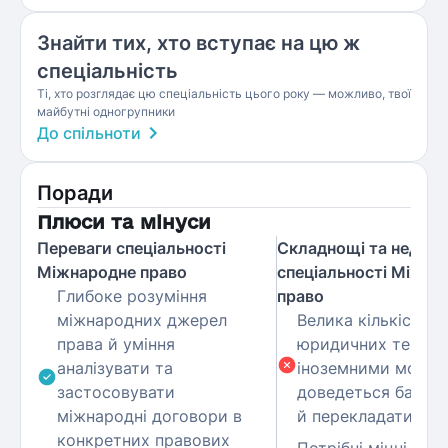
Знайти тих, хто вступає на цю ж
спеціальність
Ті, хто розглядає цю спеціальність цього року — можливо, твої
майбутні одногрупники
До спільноти
Поради
Плюси та мінуси
Переваги спеціальності
Складнощі та недолі
Міжнародне право
спеціальності Міжна
Глибоке розуміння
право
міжнародних джерел
Велика кількість 
права й уміння
юридичних тексті
аналізувати та
іноземними мова
застосовувати
доведеться багато
міжнародні договори в
й перекладати.
конкретних правових