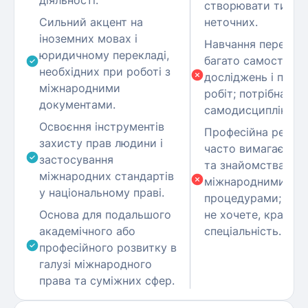
діяльності.
створювати тиск 
Сильний акцент на
неточних.
іноземних мовах і
Навчання передба
юридичному перекладі,
багато самостійни
необхідних при роботі з
досліджень і пись
міжнародними
робіт; потрібна
документами.
самодисципліна.
Освоєння інструментів
Професійна реаліз
захисту прав людини і
часто вимагає моб
застосування
та знайомства з
міжнародних стандартів
міжнародними
у національному праві.
процедурами; якщ
Основа для подальшого
не хочете, краще 
академічного або
спеціальність.
професійного розвитку в
галузі міжнародного
права та суміжних сфер.