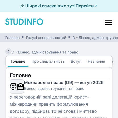
🎉 Широкі списки вже тут!
Перейти
Головна
Галузі спеціальностей
D - Бізнес, адмініструва
D
-
Бізнес, адміністрування та право
Головне
Про спеціальність
Вступ
Навчання
Уні
Головне
Міжнародне право (D9) — вступ 2026
🧑‍🏫
Бізнес, адміністрування та право
У переговорній залі делегацій юрист-
міжнародник править формулювання
договору, підбирає точні слова і миттєво