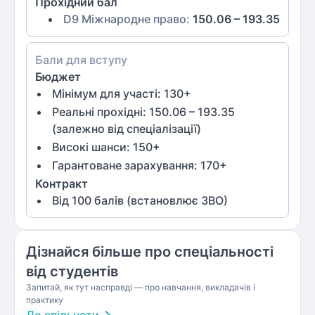
Прохідний бал
D9 Міжнародне право
:
150.06 – 193.35
Бали для вступу
Бюджет
Мінімум для участі:
130
+
Реальні прохідні: 150.06 – 193.35
(залежно від спеціалізації)
Високі шанси:
150
+
Гарантоване зарахування:
170
+
Контракт
Від
100
балів (встановлює ЗВО)
Дізнайся більше про спеціальності
від студентів
Запитай, як тут насправді — про навчання, викладачів і
практику