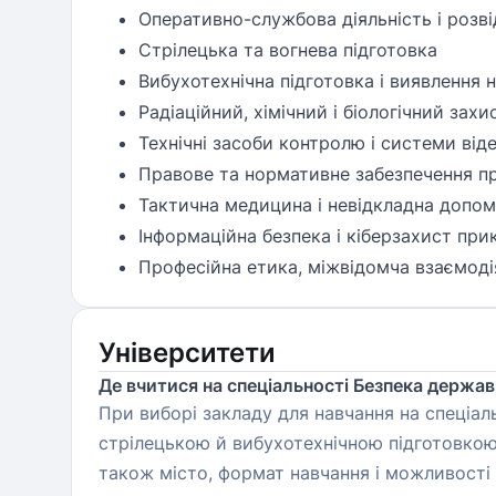
Оперативно-службова діяльність і розві
Стрілецька та вогнева підготовка
Вибухотехнічна підготовка і виявлення 
Радіаційний, хімічний і біологічний захи
Технічні засоби контролю і системи ві
Правове та нормативне забезпечення пр
Тактична медицина і невідкладна допом
Інформаційна безпека і кіберзахист пр
Професійна етика, міжвідомча взаємодія
Університети
Де вчитися на спеціальності Безпека держа
При виборі закладу для навчання на спеціа
стрілецькою й вибухотехнічною підготовко
також місто, формат навчання і можливості 