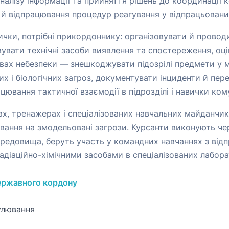
налізу інформації та прийняття рішень до координації к
 й відпрацювання процедур реагування у відпрацьовани
чки, потрібні прикордоннику: організовувати й провод
вувати технічні засоби виявлення та спостереження, о
умовах небезпеки — знешкоджувати підозрілі предмети у
чних і біологічних загроз, документувати інциденти й п
цювання тактичної взаємодії в підрозділі і навички кому
х, тренажерах і спеціалізованих навчальних майданчик
вання на змодельовані загрози. Курсанти виконують чер
редовища, беруть участь у командних навчаннях з від
діаційно-хімічними засобами в спеціалізованих лаборат
державного кордону
улювання