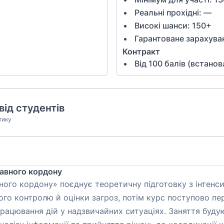
Реальні прохідні: —
Високі шанси:
150
+
Гарантоване зарахува
Контракт
Від
100
балів (встано
від студентів
тику
жавного кордону
ного кордону» поєднує теоретичну підготовку з інтен
го контролю й оцінки загроз, потім курс поступово пе
рацювання дій у надзвичайних ситуаціях. Заняття буду