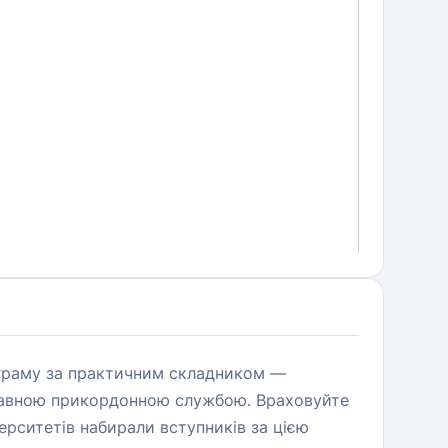
ограму за практичним складником —
ржавною прикордонною службою. Враховуйте
ерситетів набирали вступників за цією