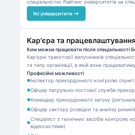
спеціальністю: Рейтинг університетів на спец
Усі університети
Кар'єра та працевлаштуванн
Ким можна працювати після спеціальності 
Кар'єрні траєкторії випускників спеціальнос
та типу організації, в якій вони працювати
Професійні можливості
Інспектор прикордонного контролю (пункт
Офіцер патрульно-постової служби прикор
Командир прикордонного загону (регіональ
Офіцер сектору розвідки та аналізу ризикі
Спеціаліст з технічних засобів контролю к
відеосистеми)