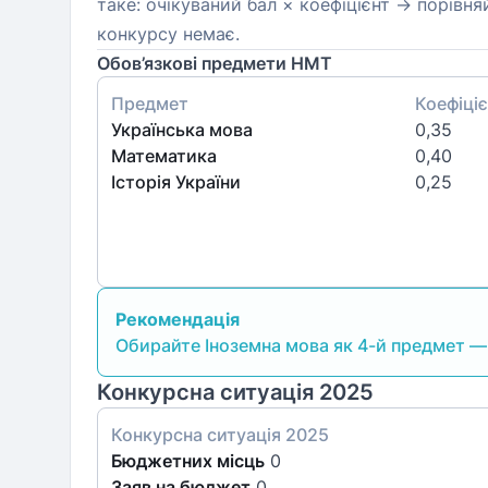
таке: очікуваний бал × коефіцієнт → порівня
конкурсу немає.
Обов’язкові предмети НМТ
Предмет
Коефіціє
Українська мова
0,35
Математика
0,40
Історія України
0,25
Рекомендація
Обирайте Іноземна мова як 4-й предмет — у
Конкурсна ситуація 2025
Конкурсна ситуація
2025
Бюджетних місць
0
Заяв на бюджет
0