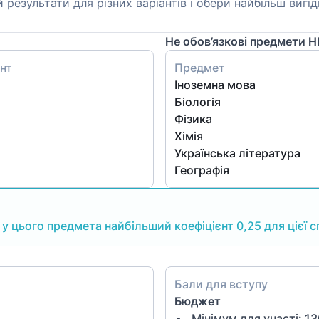
й результати для різних варіантів і обери найбільш виг
Не обов’язкові предмети 
нт
Предмет
Іноземна мова
Біологія
Фізика
Хімія
Українська література
Географія
 цього предмета найбільший коефіцієнт 0,25 для цієї с
Бали для вступу
Бюджет
Мінімум для участі:
13