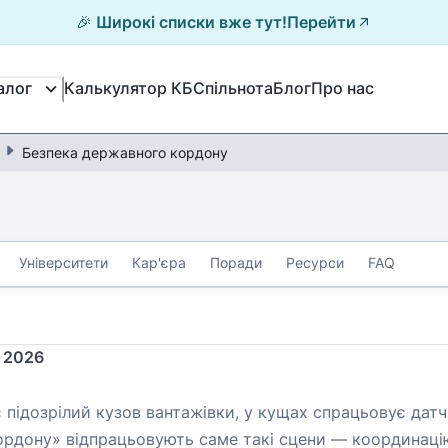
🎉 Широкі списки вже тут!
Перейти
Калькулятор КБ
Спільнота
Блог
Про нас
алог
Безпека державного кордону
Університети
Кар'єра
Поради
Ресурси
FAQ
 2026
 підозрілий кузов вантажівки, у кущах спрацьовує датчи
ордону» відпрацьовують саме такі сцени — координацію