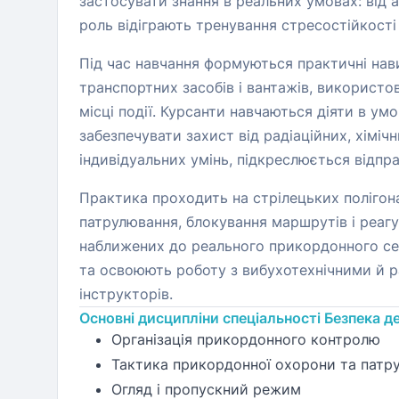
застосувати знання в реальних умовах: від а
роль відіграють тренування стресостійкості
Під час навчання формуються практичні нави
транспортних засобів і вантажів, використо
місці події. Курсанти навчаються діяти в 
забезпечувати захист від радіаційних, хімі
індивідуальних умінь, підкреслюється відпра
Практика проходить на стрілецьких полігона
патрулювання, блокування маршрутів і реагу
наближених до реального прикордонного се
та освоюють роботу з вибухотехнічними й ра
інструкторів.
Основні дисципліни спеціальності Безпека 
Організація прикордонного контролю
Тактика прикордонної охорони та патр
Огляд і пропускний режим