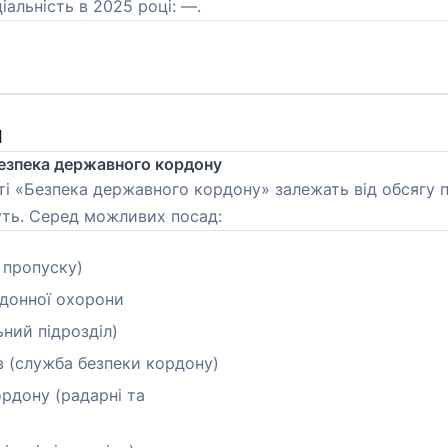
іальність в 2025 році: —.
я
Безпека державного кордону
ті «Безпека державного кордону» залежать від обсягу пр
муть. Серед можливих посад:
 пропуску)
донної охорони
ний підрозділ)
в (служба безпеки кордону)
ордону (радарні та