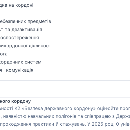
дка на кордоні
небезпечних предметів
ст та дезактивація
деоспостереження
икордонної діяльності
ога
икордонних систем
 і комунікація
вного кордону
льності K2 «Безпека державного кордону» оцінюйте пр
ю, наявністю навчальних полігонів та співпрацею з Де
проходження практики й стажувань. У 2025 році 0 унів