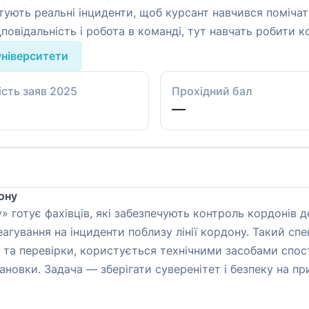
тують реальні інциденти, щоб курсант навчився помічати
дповідальність і робота в команді, тут навчать робити 
університети
ість заяв 2025
Прохідний бал
—
ону
 готує фахівців, які забезпечують контроль кордонів 
гування на інциденти поблизу лінії кордону. Такий спе
та перевірки, користується технічними засобами спос
новки. Задача — зберігати суверенітет і безпеку на пр