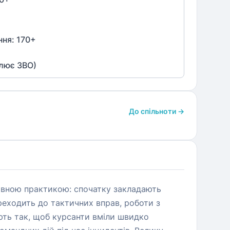
ння:
170
+
влює ЗВО)
До спільноти →
сивною практикою: спочатку закладають
реходить до тактичних вправ, роботи з
ють так, щоб курсанти вміли швидко