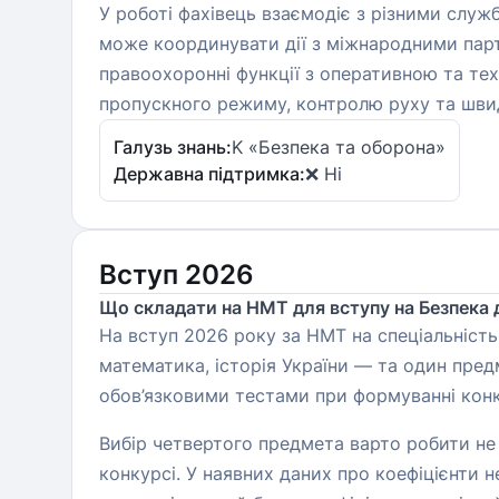
У роботі фахівець взаємодіє з різними сл
може координувати дії з міжнародними партн
правоохоронні функції з оперативною та те
пропускного режиму, контролю руху та швид
Галузь знань:
K «Безпека та оборона»
Державна підтримка:
❌ Ні
Вступ 2026
Що складати на НМТ для вступу на Безпека 
На вступ 2026 року за НМТ на спеціальніст
математика, історія України — та один пред
обов’язковими тестами при формуванні конк
Вибір четвертого предмета варто робити не 
конкурсі. У наявних даних про коефіцієнти