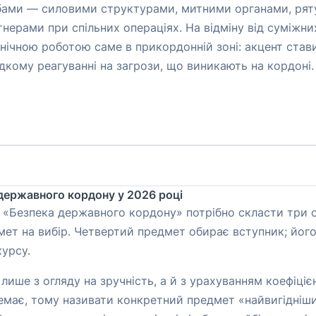
ужбами — силовими структурами, митними органами, ря
ерами при спільних операціях. На відміну від суміжних
хнічною роботою саме в прикордонній зоні: акцент став
кому реагуванні на загрози, що виникають на кордоні.
державного кордону у 2026 році
ь «Безпека державного кордону» потрібно скласти три о
мет на вибір. Четвертий предмет обирає вступник; йог
урсу.
лише з огляду на зручність, а й з урахуванням коефіціє
 немає, тому називати конкретний предмет «найвигідні