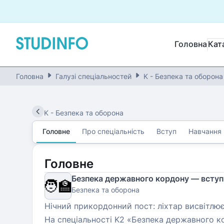
Головна
Кат
Головна
Галузі спеціальностей
K - Безпека та оборона
K
-
Безпека та оборона
Головне
Про спеціальність
Вступ
Навчання
Головне
Безпека державного кордону — вступ
🧑‍🏫
Безпека та оборона
Нічний прикордонний пост: ліхтар висвітлює
На спеціальності K2 «Безпека державного к