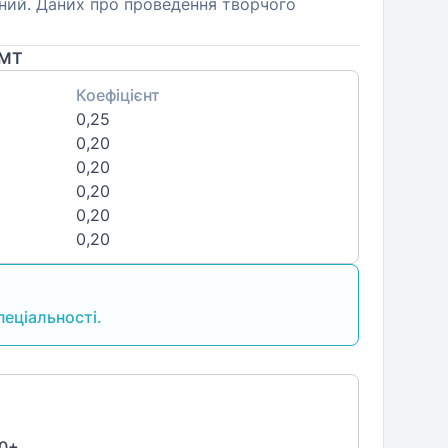
ідний. Даних про проведення творчого
НМТ
Коефіцієнт
0,25
0,20
0,20
0,20
0,20
0,20
пеціальності.
0
+