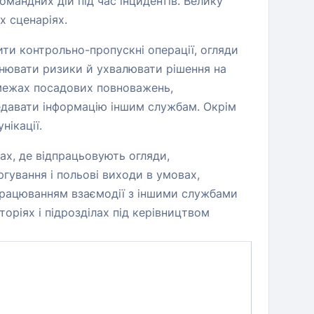
омандних дій під час інцидентів. Велику
х сценаріях.
ити контрольно-пропускні операції, огляди
цінювати ризики й ухвалювати рішення на
 межах посадових повноважень,
ередавати інформацію іншим службам. Окрім
нікації.
ах, де відпрацьовують огляди,
гування і польові виходи в умовах,
працюванням взаємодії з іншими службами
оріях і підрозділах під керівництвом