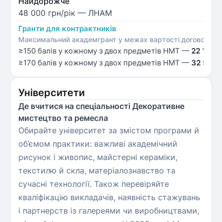
Найдорожче
48 000 грн/рік
— ЛНАМ
Гранти для контрактників
Максимальний академгрант у межах вартості договору; ко
≥150 балів у кожному з двох предметів НМТ —
22 100 
≥170 балів у кожному з двох предметів НМТ —
32 500 
Університети
Де вчитися на спеціальності Декоративне
мистецтво та ремесла
Обирайте університет за змістом програми й
об’ємом практики: важливі академічний
рисунок і живопис, майстерні кераміки,
текстилю й скла, матеріалознавство та
сучасні технології. Також перевіряйте
кваліфікацію викладачів, наявність стажувань
і партнерств із галереями чи виробництвами,