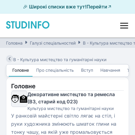
🎉 Широкі списки вже тут!
Перейти
Головна
Галузі спеціальностей
B - Культура мистецтво т
B
-
Культура мистецтво та гуманітарні науки
Головне
Про спеціальність
Вступ
Навчання
Уні
Головне
Декоративне мистецтво та ремесла
🧑‍🏫
(B3, старий код 023)
Культура мистецтво та гуманітарні науки
У ранковій майстерні світло лягає на стіл, і
руки художника змінюють шматок глини на
тонку чашу, на якій уже промальовується