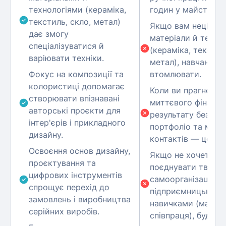
технологіями (кераміка,
годин у майстерні.
текстиль, скло, метал)
Якщо вам нецікаві
дає змогу
матеріали й технол
спеціалізуватися й
(кераміка, текстил
варіювати техніки.
метал), навчання 
Фокус на композиції та
втомлювати.
колористиці допомагає
Коли ви прагнете
створювати впізнавані
миттєвого фінансо
авторські проєкти для
результату без по
інтер'єрів і прикладного
портфоліо та мере
дизайну.
контактів — це ск
Освоєння основ дизайну,
Якщо не хочете
проєктування та
поєднувати творчіс
цифрових інструментів
самоорганізацією 
спрощує перехід до
підприємницьким
замовлень і виробництва
навичками (маркет
серійних виробів.
співпраця), буде в