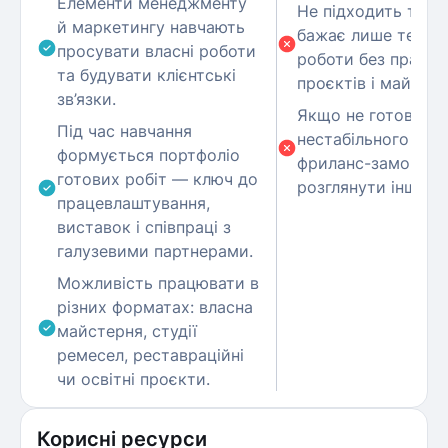
Елементи менеджменту
Не підходить тим,
й маркетингу навчають
бажає лише теоре
просувати власні роботи
роботи без практи
та будувати клієнтські
проєктів і майстер
зв’язки.
Якщо не готові до
Під час навчання
нестабільного граф
формується портфоліо
фриланс-замовлен
готових робіт — ключ до
розглянути інші ва
працевлаштування,
виставок і співпраці з
галузевими партнерами.
Можливість працювати в
різних форматах: власна
майстерня, студії
ремесел, реставраційні
чи освітні проєкти.
Корисні ресурси