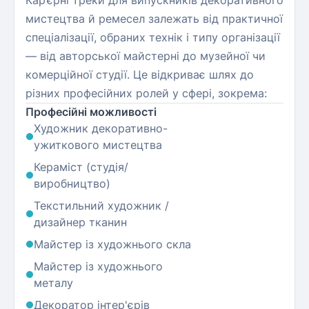
Кар’єрні треки для випускників декоративного
мистецтва й ремесел залежать від практичної
спеціалізації, обраних технік і типу організації
— від авторської майстерні до музейної чи
комерційної студії. Це відкриває шлях до
різних професійних ролей у сфері, зокрема:
Професійні можливості
Художник декоративно-
ужиткового мистецтва
Кераміст (студія/
виробництво)
Текстильний художник /
дизайнер тканин
Майстер із художнього скла
Майстер із художнього
металу
Декоратор інтер'єрів