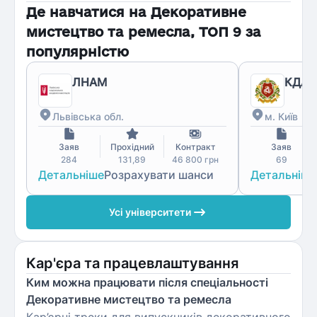
Де навчатися на
Декоративне
мистецтво та ремесла
, ТОП
9
за
популярністю
ЛНАМ
КДАД
Львівська обл.
м. Київ
Заяв
Прохідний
Контракт
Заяв
284
131,89
46 800
грн
69
Детальніше
Розрахувати шанси
Детальніше
Усі університети
Кар'єра та працевлаштування
Ким можна працювати після спеціальності
Декоративне мистецтво та ремесла