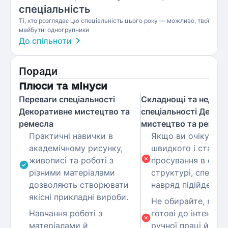
спеціальність
Ті, хто розглядає цю спеціальність цього року — можливо, твої
майбутні одногрупники
До спільноти
Поради
Плюси та мінуси
Переваги спеціальності
Складнощі та недолі
Декоративне мистецтво та
спеціальності Декор
ремесла
мистецтво та ремес
Практичні навички в
Якщо ви очікуєте
академічному рисунку,
швидкого і стабіл
живописі та роботі з
просування в офіс
різними матеріалами
структурі, спеціал
дозволяють створювати
навряд підійде.
якісні прикладні вироби.
Не обирайте, якщо
Навчання роботі з
готові до інтенсив
матеріалами й
ручної праці й тр