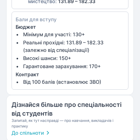
мистецтво
:
131.89 – 182.33
Бали для вступу
Бюджет
Мінімум для участі:
130
+
Реальні прохідні: 131.89 – 182.33
(залежно від спеціалізації)
Високі шанси:
150
+
Гарантоване зарахування:
170
+
Контракт
Від
100
балів (встановлює ЗВО)
Дізнайся більше про спеціальності
від студентів
Запитай, як тут насправді — про навчання, викладачів і
практику
До спільноти