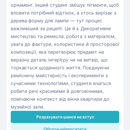
орнамент. Інший студент змішує пігменти, щоб
вловити потрібний відтінок, а хтось вирізає з
дерева форму для лампи — тут процес
важливіший за рецепт. Це й є Декоративне
мистецтво та ремесла: робота з матеріалом,
увага до фактури, колористики й просторової
композиції, яка перетворює предмет на
виразну деталь інтер’єру чи на витвір, що
торкається щоденного життя. Поєднуючи
ремісничу майстерність і експерименти з
сучасними технологіями, студенти вчаться
робити речі красивими й довговічними,
помічаючи контекст від вікна квартири до
музейної зали.
Розрахувати шанси на вступ
Обрати університети