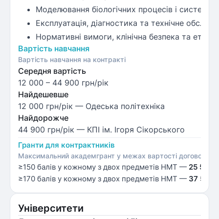
Моделювання біологічних процесів і системн
Експлуатація, діагностика та технічне обслуг
Нормативні вимоги, клінічна безпека та етика 
Вартість навчання
Вартість навчання на контракті
Середня вартість
12 000
–
44 900
грн/рік
Найдешевше
12 000 грн/рік
— Одеська політехніка
Найдорожче
44 900 грн/рік
— КПІ ім. Ігоря Сікорського
Гранти для контрактників
Максимальний академгрант у межах вартості договору; ко
≥150 балів у кожному з двох предметів НМТ —
25 500 
≥170 балів у кожному з двох предметів НМТ —
37 500 
Університети