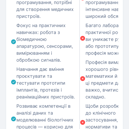
програмування, потрібні
програмування —
для створення медичних
інтенсивне навант
пристроїв.
широкий обсяг зна
Фокус на практичних
Багато лабораторн
навичках: робота з
практичної роботи
біомедичною
ви уникаєте ручно
апаратурою, сенсорами,
або прототипуванн
вимірюванням і
професія може не п
обробкою сигналів.
Професія вимагає
Навчання дає вміння
хорошого рівня
проєктувати та
математики й фізи
тестувати прототипи
ці предмети дают
імплантів, протезів і
важко, вчитись бу
реанімаційних пристроїв.
складно.
Розвиває компетенції в
Щоби розробки до
аналізі даних та
до клінічного
моделюванні біологічних
застосування, тре
процесів — корисно для
нормативи та ста