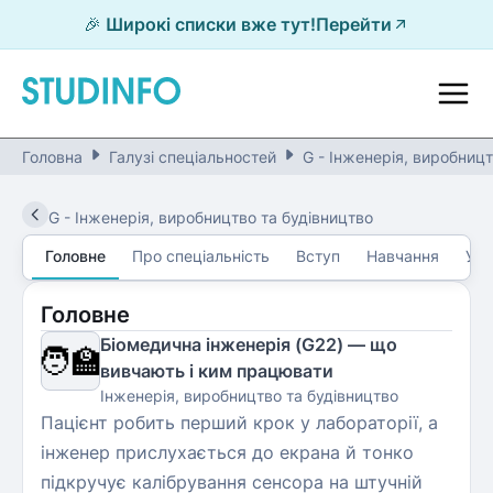
🎉 Широкі списки вже тут!
Перейти
Головна
Галузі спеціальностей
G - Інженерія, виробницт
G
-
Інженерія, виробництво та будівництво
Головне
Про спеціальність
Вступ
Навчання
Уні
Головне
Біомедична інженерія (G22) — що
🧑‍🏫
вивчають і ким працювати
Інженерія, виробництво та будівництво
Пацієнт робить перший крок у лабораторії, а
інженер прислухається до екрана й тонко
підкручує калібрування сенсора на штучній