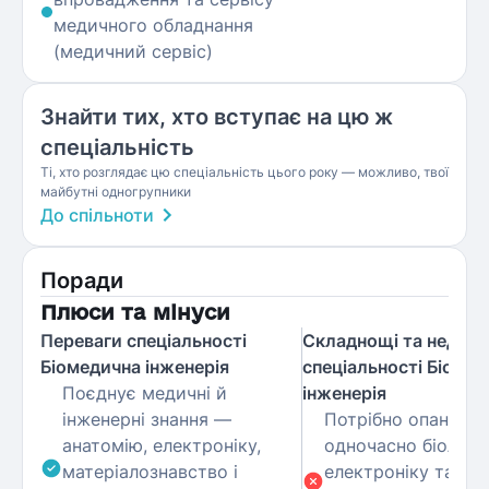
медичного обладнання
(медичний сервіс)
Знайти тих, хто вступає на цю ж
спеціальність
Ті, хто розглядає цю спеціальність цього року — можливо, твої
майбутні одногрупники
До спільноти
Поради
Плюси та мінуси
Переваги спеціальності
Складнощі та недолі
Біомедична інженерія
спеціальності Біоме
Поєднує медичні й
інженерія
інженерні знання —
Потрібно опанову
анатомію, електроніку,
одночасно біологію
матеріалознавство і
електроніку та