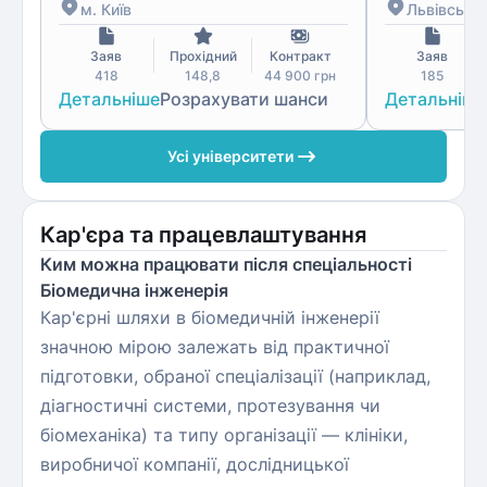
м. Київ
Львівська 
Заяв
Прохідний
Контракт
Заяв
418
148,8
44 900
грн
185
Детальніше
Розрахувати шанси
Детальніше
Усі університети
Кар'єра та працевлаштування
Ким можна працювати після спеціальності
Біомедична інженерія
Кар'єрні шляхи в біомедичній інженерії
значною мірою залежать від практичної
підготовки, обраної спеціалізації (наприклад,
діагностичні системи, протезування чи
біомеханіка) та типу організації — клініки,
виробничої компанії, дослідницької