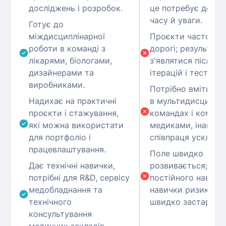
досліджень і розробок.
це потребує додат
часу й уваги.
Готує до
міждисциплінарної
Проєкти часто дов
роботи в команді з
дорогі; результат
лікарями, біологами,
з'являтися після т
дизайнерами та
ітерацій і тестуван
виробниками.
Потрібно вміти пр
Надихає на практичні
в мультидисциплі
проєкти і стажування,
командах і комуні
які можна використати
медиками, інакше
для портфоліо і
співпраця ускладн
працевлаштування.
Поле швидко
Дає технічні навички,
розвивається; без
потрібні для R&D, сервісу
постійного навчан
медобладнання та
навички ризикуют
технічного
швидко застаріти.
консультування