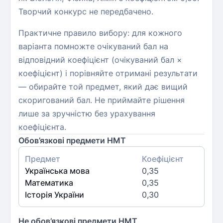
Творчий конкурс не передбачено.
Практичне правило вибору: для кожного
варіанта помножте очікуваний бал на
відповідний коефіцієнт (очікуваний бал ×
коефіцієнт) і порівняйте отримані результати
— обирайте той предмет, який дає вищий
скоригований бал. Не приймайте рішення
лише за зручністю без урахування
коефіцієнта.
Обов’язкові предмети НМТ
Предмет
Коефіцієнт
Українська мова
0,35
Математика
0,35
Історія України
0,30
Не обов’язкові предмети НМТ