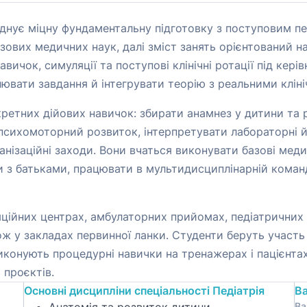
єднує міцну фундаментальну підготовку з поступовим пе
ових медичних наук, далі зміст занять орієнтований на к
ичок, симуляції та поступові клінічні ротації під керів
ювати завдання й інтегрувати теорію з реальними клін
ретних дійових навичок: збирати анамнез у дитини та 
і психомоторний розвиток, інтерпретувати лабораторні
анізаційні заходи. Вони вчаться виконувати базові меди
 з батьками, працювати в мультидисциплінарній команд
ційних центрах, амбулаторних прийомах, педіатричних і
ож у закладах первинної ланки. Студенти беруть участь
виконують процедурні навички на тренажерах і пацієнта
 проєктів.
Основні дисципліни спеціальності Педіатрія
Ва
Ва