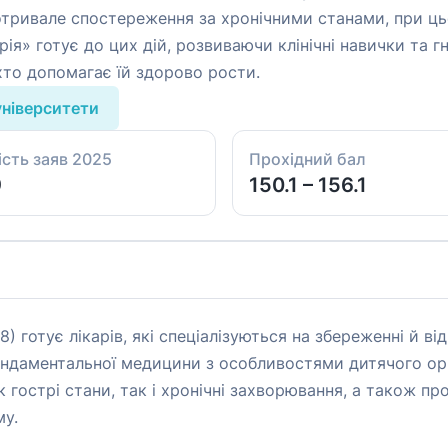
тривале спостереження за хронічними станами, при цьом
рія» готує до цих дій, розвиваючи клінічні навички та г
 хто допомагає їй здорово рости.
університети
ість заяв 2025
Прохідний бал
9
150.1 – 156.1
8) готує лікарів, які спеціалізуються на збереженні й в
фундаментальної медицини з особливостями дитячого орг
к гострі стани, так і хронічні захворювання, а також п
му.