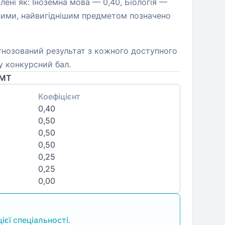
ені як: Іноземна мова — 0,40, Біологія —
даними, найвигіднішим предметом позначено
гнозований результат з кожного доступного
у конкурсний бал.
НМТ
Коефіцієнт
0,40
0,50
0,50
0,50
0,25
0,25
0,00
ієї спеціальності.