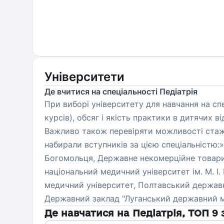
Університети
Де вчитися на спеціальності Педіатрія
При виборі університету для навчання на спе
курсів), обсяг і якість практики в дитячих в
Важливо також перевіряти можливості стажув
набирали вступників за цією спеціальністю:»
Богомольця, Державне некомерційне товарис
національний медичний університет ім. М. І
медичний університет, Полтавський держав
Державний заклад "Луганський державний мед
Де навчатися на
Педіатрія
, ТОП
9
з