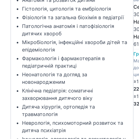
Анатомія та розвиток дитини
Се
Гістологія, цитологія та ембріологія
30
Фізіологія та загальна біохімія в педіатрії
Н
Патологічна анатомія і патофізіологія
30
дитячих хвороб
Н
Мікробіологія, інфекційні хвороби дітей та
61
епідеміологія
Гр
Фармакологія і фармакотерапія в
Ма
педіатричній практиці
до
Неонатологія та догляд за
ци
≥1
новонародженим
22
Клінічна педіатрія: соматичні
≥1
захворювання дитячого віку
32
Дитяча хірургія, ортопедія та
травматологія
Неврологія, психомоторний розвиток та
дитяча психіатрія