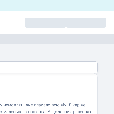
 немовляті, яке плакало всю ніч. Лікар не
є маленького пацієнта. У щоденних рішеннях