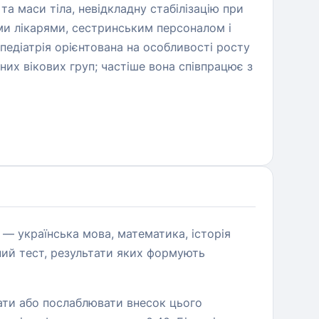
 та маси тіла, невідкладну стабілізацію при
ми лікарями, сестринським персоналом і
едіатрія орієнтована на особливості росту
них вікових груп; частіше вона співпрацює з
 — українська мова, математика, історія
аний тест, результати яких формують
вати або послаблювати внесок цього