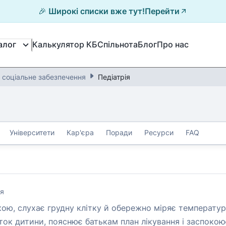
🎉 Широкі списки вже тут!
Перейти
Калькулятор КБ
Спільнота
Блог
Про нас
алог
а соціальне забезпечення
Педіатрія
Університети
Кар'єра
Поради
Ресурси
FAQ
ня
ою, слухає грудну клітку й обережно міряє температуру
ток дитини, пояснює батькам план лікування і заспокою