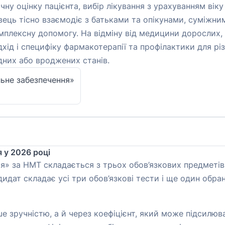
ічну оцінку пацієнта, вибір лікування з урахуванням віку
вець тісно взаємодіє з батьками та опікунами, суміжни
плексну допомогу. На відміну від медицини дорослих, п
хід і специфіку фармакотерапії та профілактики для різ
дних або вроджених станів.
льне забезпечення»
 у 2026 році
рія» за НМТ складається з трьох обов’язкових предметів
дидат складає усі три обов’язкові тести і ще один обр
е зручністю, а й через коефіцієнт, який може підсилю