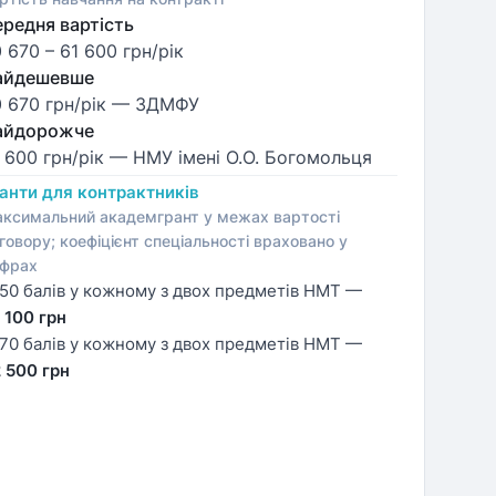
редня вартість
 670
–
61 600
грн/рік
айдешевше
 670 грн/рік
— ЗДМФУ
айдорожче
 600 грн/рік
— НМУ імені О.О. Богомольця
анти для контрактників
ксимальний академгрант у межах вартості
говору; коефіцієнт спеціальності враховано у
фрах
50 балів у кожному з двох предметів НМТ —
 100 грн
70 балів у кожному з двох предметів НМТ —
 500 грн