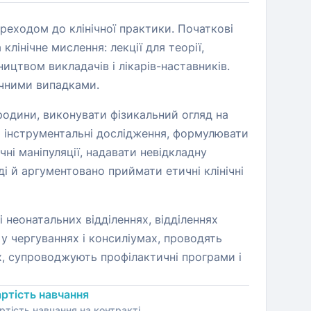
реходом до клінічної практики. Початкові
лінічне мислення: лекції для теорії,
ництвом викладачів і лікарів-наставників.
ічними випадками.
родини, виконувати фізикальний огляд на
 й інструментальні дослідження, формулювати
чні маніпуляції, надавати невідкладну
і й аргументовано приймати етичні клінічні
 неонатальних відділеннях, відділеннях
 у чергуваннях і консиліумах, проводять
х, супроводжують профілактичні програми і
ртість навчання
ртість навчання на контракті