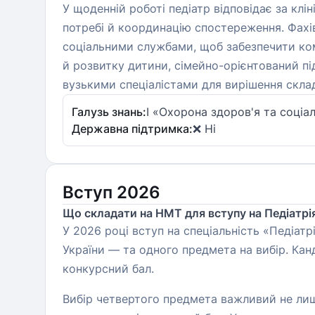
У щоденній роботі педіатр відповідає за клін
потребі й координацію спостереження. Фахі
соціальними службами, щоб забезпечити ком
й розвитку дитини, сімейно-орієнтований під
вузькими спеціалістами для вирішення скла
Галузь знань:
I «Охорона здоров'я та соціа
Державна підтримка:
❌ Ні
Вступ 2026
Що складати на НМТ для вступу на Педіатрія
У 2026 році вступ на спеціальність «Педіат
України — та одного предмета на вибір. Кан
конкурсний бал.
Вибір четвертого предмета важливий не лиш