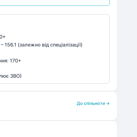
0
+
 – 156.1 (залежно від спеціалізації)
ння:
170
+
влює ЗВО)
До спільноти →