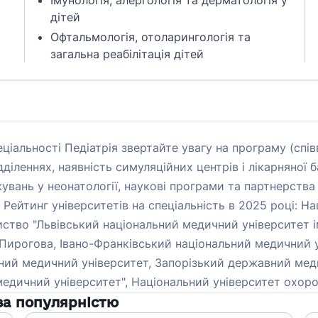
Імунологія, алергологія та дерматологія у
дітей
Офтальмологія, отоларингологія та
загальна реабілітація дітей
ціальності Педіатрія звертайте увагу на програму (спі
ідділеннях, наявність симуляційних центрів і лікарняної
ань у неонатології, наукові програми та партнерства з 
 Рейтинг університетів на спеціальність в 2025 році: Н
тво "Львівський національний медичний університет ім
. Пирогова, Івано-Франківський національний медичний 
ний медичний університет, Запорізький державний мед
ичний університет", Національний університет охорони
а популярністю