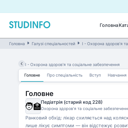
Головна
Кат
Головна
Галузі спеціальностей
I - Охорона здоров'я т
I
-
Охорона здоров'я та соціальне забезпечення
Головне
Про спеціальність
Вступ
Навчання
Головне
Педіатрія (старий код 228)
🧑‍🏫
Охорона здоров'я та соціальне забезпечен
Ранковий обхід: лікар схиляється над коляск
лише лікує симптоми — він відстежує розви