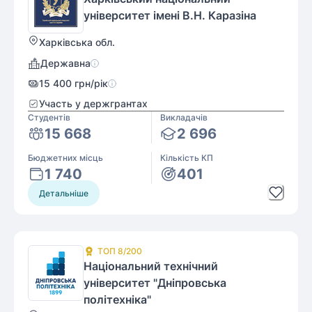
університет імені В.Н. Каразіна
Харківська обл.
Державна
15 400
грн/рік
Участь у держгрантах
Студентів
Викладачів
15 668
2 696
Бюджетних місць
Кількість КП
1 740
401
Детальніше
ТОП
8
/200
Національний технічний
університет "Дніпровська
політехніка"