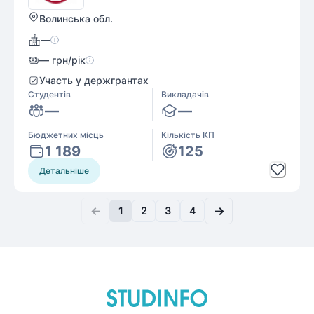
Волинська обл.
—
—
грн/рік
Участь у держгрантах
Студентів
Викладачів
—
—
Бюджетних місць
Кількість КП
1 189
125
Детальніше
←
→
1
2
3
4