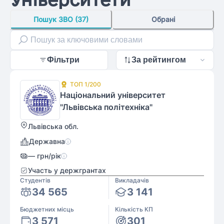
Пошук ЗВО (37)
Обрані
Фільтри
За рейтингом
ТОП
1
/200
Національний університет
"Львівська політехніка"
Львівська обл.
Державна
—
грн/рік
Участь у держгрантах
Студентів
Викладачів
34 565
3 141
Бюджетних місць
Кількість КП
3 571
301