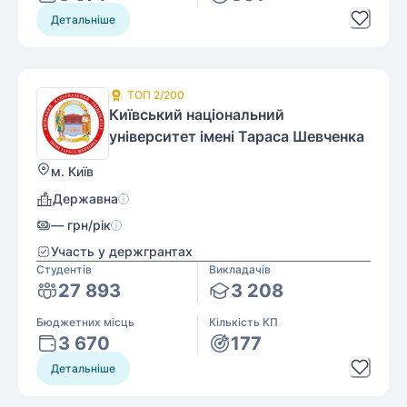
Детальніше
ТОП
2
/200
Київський національний
університет імені Тараса Шевченка
м. Київ
Державна
—
грн/рік
Участь у держгрантах
Студентів
Викладачів
27 893
3 208
Бюджетних місць
Кількість КП
3 670
177
Детальніше