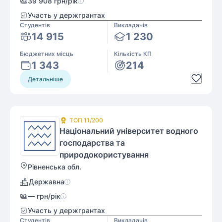
39 908
грн/рік
Участь у держгрантах
Студентів
Викладачів
14 915
1 230
Бюджетних місць
Кількість КП
1 343
214
Детальніше
ТОП
11
/200
Національний університет водного
господарства та
природокористування
Рівненська обл.
Державна
—
грн/рік
Участь у держгрантах
Студентів
Викладачів