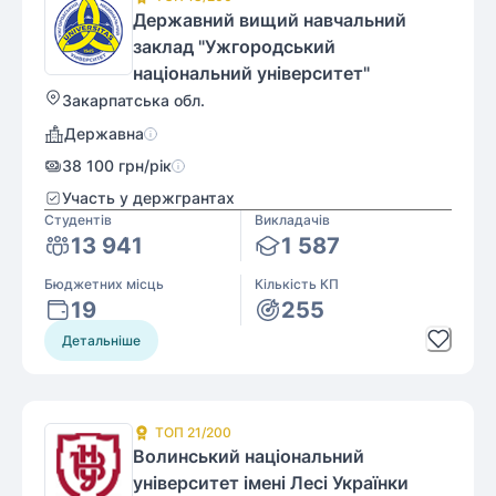
Державний вищий навчальний
заклад "Ужгородський
національний університет"
Закарпатська обл.
Державна
38 100
грн/рік
Участь у держгрантах
Студентів
Викладачів
13 941
1 587
Бюджетних місць
Кількість КП
19
255
Детальніше
ТОП
21
/200
Волинський національний
університет імені Лесі Українки