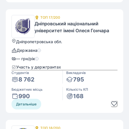
ТОП
17
/200
Дніпровський національний
університет імені Олеся Гончара
Дніпропетровська обл.
Державна
—
грн/рік
Участь у держгрантах
Студентів
Викладачів
8 762
795
Бюджетних місць
Кількість КП
990
168
Детальніше
ТОП
18
/200