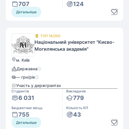
707
124
Детальніше
ТОП
16
/200
Національний університет "Києво-
Могилянська академія"
м. Київ
Державна
—
грн/рік
Участь у держгрантах
Студентів
Викладачів
6 031
779
Бюджетних місць
Кількість КП
755
43
Детальніше