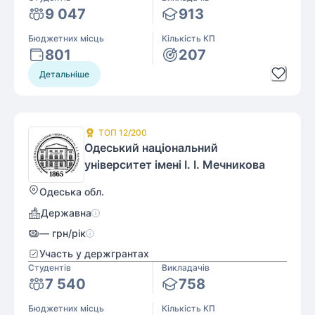
9 047
913
Бюджетних місць
Кількість КП
801
207
Детальніше
ТОП
12
/200
Одеський національний
університет імені І. І. Мечникова
Одеська обл.
Державна
—
грн/рік
Участь у держгрантах
Студентів
Викладачів
7 540
758
Бюджетних місць
Кількість КП