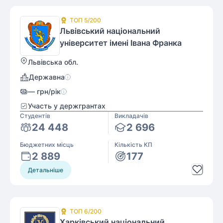
ТОП
5
/200
Львівський національний
університет імені Івана Франка
Львівська обл.
Державна
—
грн/рік
Участь у держгрантах
Студентів
Викладачів
24 448
2 696
Бюджетних місць
Кількість КП
2 889
177
Детальніше
ТОП
6
/200
Харківський національний