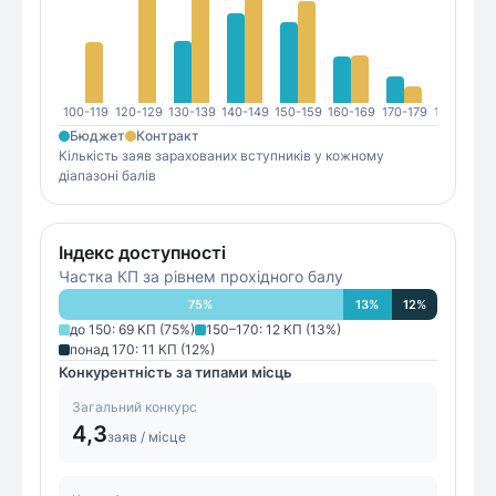
100-119
120-129
130-139
140-149
150-159
160-169
170-179
180-189
1
Бюджет
Контракт
Кількість заяв зарахованих вступників у кожному
діапазоні балів
Індекс доступності
Частка КП за рівнем прохідного балу
75
%
13
%
12
%
до 150
:
69
КП (
75
%)
150–170
:
12
КП (
13
%)
понад 170
:
11
КП (
12
%)
Конкурентність за типами місць
Загальний конкурс
4,3
заяв / місце