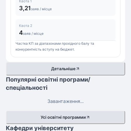
Квота 1
3,21
заяв / місце
Квота 2
4
заяв / місце
Частка КП за діапазонами прохідного балу та
конкурентність вступу на бюджет.
Детальніше
Популярні освітні програми/
спеціальності
Завантаження...
Усі освітні программи
Кафедри університету