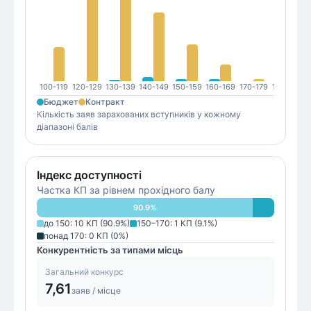
100-119
120-129
130-139
140-149
150-159
160-169
170-179
180-189
1
Бюджет
Контракт
Кількість заяв зарахованих вступників у кожному
діапазоні балів
Індекс доступності
Частка КП за рівнем прохідного балу
90.9
%
до 150
:
10
КП (
90.9
%)
150–170
:
1
КП (
9.1
%)
понад 170
:
0
КП (
0
%)
Конкурентність за типами місць
Загальний конкурс
7,61
заяв / місце