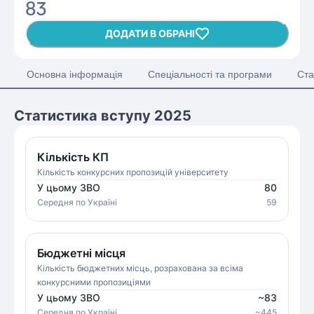
83
ДОДАТИ В ОБРАНІ
Основна інформація
Спеціальності та програми
Ста
Статистика вступу 2025
Кількість КП
Кількість конкурсних пропозицій університету
У цьому ЗВО
80
Середня
по Україні
59
Бюджетні місця
Кількість бюджетних місць, розрахована за всіма
конкурсними пропозиціями
У цьому ЗВО
~
83
Середня
по Україні
~
445