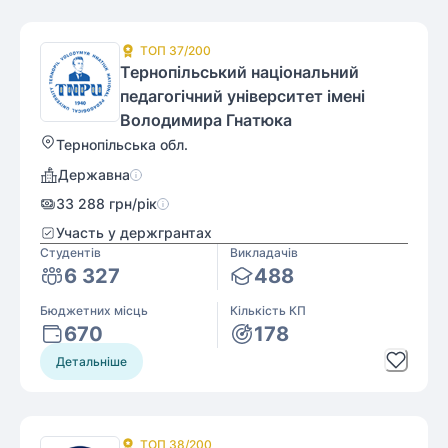
ТОП
37
/200
Тернопільський національний
педагогічний університет імені
Володимира Гнатюка
Тернопільська обл.
Державна
33 288
грн/рік
Участь у держгрантах
Студентів
Викладачів
6 327
488
Бюджетних місць
Кількість КП
670
178
Детальніше
ТОП
38
/200