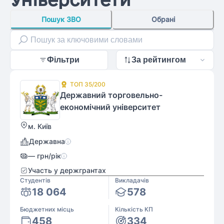
Пошук ЗВО
Обрані
Фільтри
За рейтингом
ТОП
35
/200
Державний торговельно-
економічний університет
м. Київ
Державна
—
грн/рік
Участь у держгрантах
Студентів
Викладачів
18 064
578
Бюджетних місць
Кількість КП
458
334