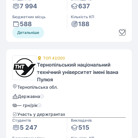
7 994
637
Бюджетних місць
Кількість КП
588
188
Детальніше
ТОП
42
/200
Тернопільський національний
технічний університет імені Івана
Пулюя
Тернопільська обл.
Державна
—
грн/рік
Участь у держгрантах
Студентів
Викладачів
5 247
515