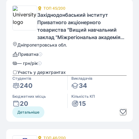
ТОП
45
/200
Західнодонбаський інститут
Приватного акціонерного
товариства "Вищий навчальний
заклад "Міжрегіональна академія
управління персоналом"
Дніпропетровська обл.
Приватна
—
грн/рік
Участь у держгрантах
Студентів
Викладачів
240
34
Бюджетних місць
Кількість КП
20
15
Детальніше
ТОП
46
/200