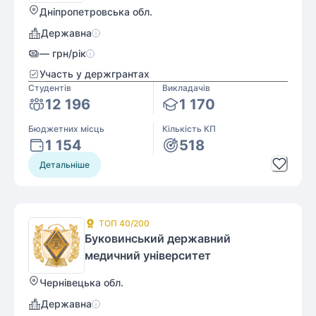
Дніпропетровська обл.
Державна
—
грн/рік
Участь у держгрантах
Студентів
Викладачів
12 196
1 170
Бюджетних місць
Кількість КП
1 154
518
Детальніше
ТОП
40
/200
Буковинський державний
медичний університет
Чернівецька обл.
Державна