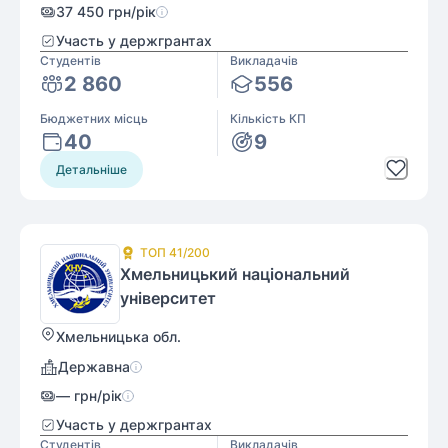
37 450
грн/рік
Участь у держгрантах
Студентів
Викладачів
2 860
556
Бюджетних місць
Кількість КП
40
9
Детальніше
ТОП
41
/200
Хмельницький національний
університет
Хмельницька обл.
Державна
—
грн/рік
Участь у держгрантах
Студентів
Викладачів