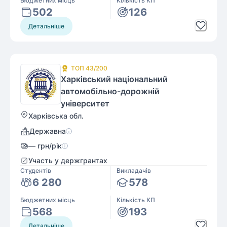
Бюджетних місць
Кількість КП
502
126
Детальніше
ТОП
43
/200
Харківський національний
автомобільно-дорожній
університет
Харківська обл.
Державна
—
грн/рік
Участь у держгрантах
Студентів
Викладачів
6 280
578
Бюджетних місць
Кількість КП
568
193
Детальніше