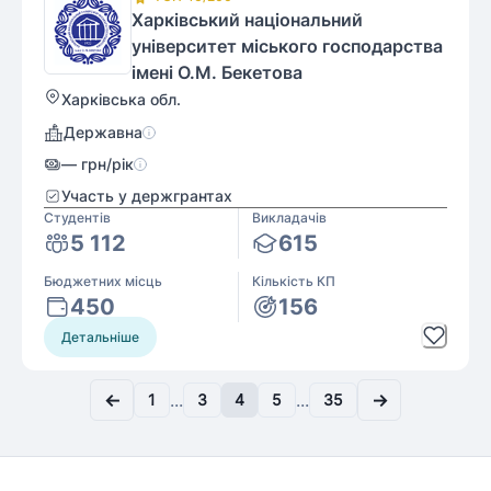
Харківський національний
університет міського господарства
імені О.М. Бекетова
Харківська обл.
Державна
—
грн/рік
Участь у держгрантах
Студентів
Викладачів
5 112
615
Бюджетних місць
Кількість КП
450
156
Детальніше
←
→
...
...
1
3
4
5
35