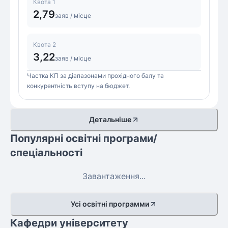
Квота 1
2,79
заяв / місце
Квота 2
3,22
заяв / місце
Частка КП за діапазонами прохідного балу та
конкурентність вступу на бюджет.
Детальніше
Популярні освітні програми/
спеціальності
Завантаження...
Усі освітні программи
Кафедри університету