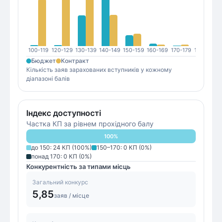
100-119
120-129
130-139
140-149
150-159
160-169
170-179
180-189
1
Бюджет
Контракт
Кількість заяв зарахованих вступників у кожному
діапазоні балів
Індекс доступності
Частка КП за рівнем прохідного балу
100
%
до 150
:
24
КП (
100
%)
150–170
:
0
КП (
0
%)
понад 170
:
0
КП (
0
%)
Конкурентність за типами місць
Загальний конкурс
5,85
заяв / місце