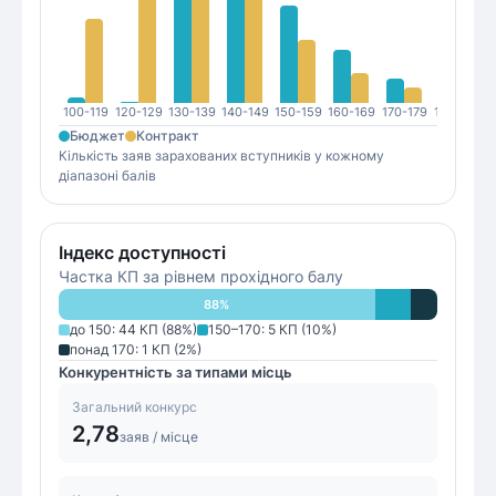
100-119
120-129
130-139
140-149
150-159
160-169
170-179
180-189
1
Бюджет
Контракт
Кількість заяв зарахованих вступників у кожному
діапазоні балів
Індекс доступності
Частка КП за рівнем прохідного балу
88
%
до 150
:
44
КП (
88
%)
150–170
:
5
КП (
10
%)
понад 170
:
1
КП (
2
%)
Конкурентність за типами місць
Загальний конкурс
2,78
заяв / місце