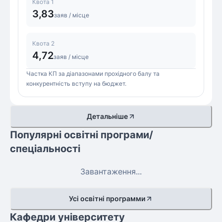
Квота 1
3,83
заяв / місце
Квота 2
4,72
заяв / місце
Частка КП за діапазонами прохідного балу та
конкурентність вступу на бюджет.
Детальніше
Популярні освітні програми/
спеціальності
Завантаження...
Усі освітні программи
Кафедри університету