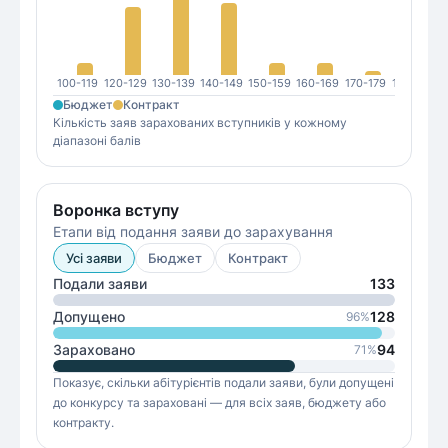
100-119
120-129
130-139
140-149
150-159
160-169
170-179
180-189
1
Бюджет
Контракт
Кількість заяв зарахованих вступників у кожному
діапазоні балів
Воронка вступу
Етапи від подання заяви до зарахування
Усі заяви
Бюджет
Контракт
Подали заяви
133
Допущено
128
96
%
Зараховано
94
71
%
Показує, скільки абітурієнтів подали заяви, були допущені
до конкурсу та зараховані — для всіх заяв, бюджету або
контракту.