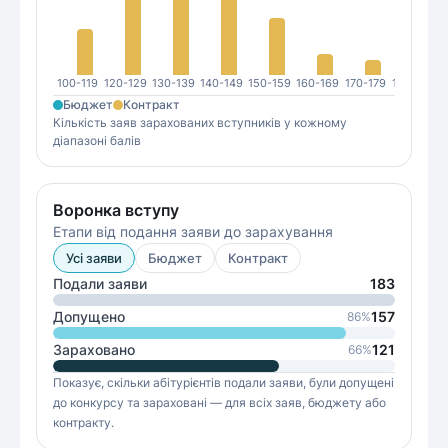
100-119
120-129
130-139
140-149
150-159
160-169
170-179
180-189
1
Бюджет
Контракт
Кількість заяв зарахованих вступників у кожному
діапазоні балів
Воронка вступу
Етапи від подання заяви до зарахування
Усі заяви
Бюджет
Контракт
Подали заяви
183
Допущено
157
86
%
Зараховано
121
66
%
Показує, скільки абітурієнтів подали заяви, були допущені
до конкурсу та зараховані — для всіх заяв, бюджету або
контракту.