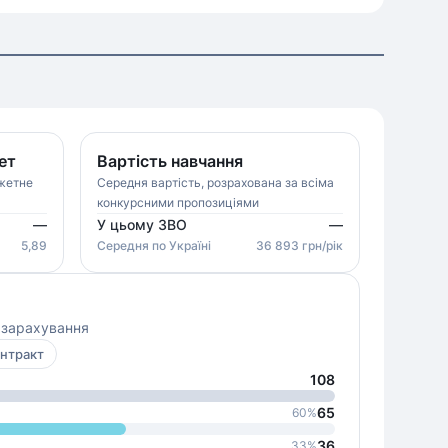
ет
Вартість навчання
джетне
Середня вартість, розрахована за всіма
конкурсними пропозиціями
—
У цьому ЗВО
—
5,89
Середня
по Україні
36 893
грн/рік
о зарахування
нтракт
108
65
60
%
36
33
%