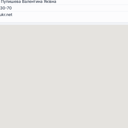
 Пупишева Валентина Яківна
-30-70
ukr.net