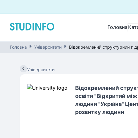
Головна
Кат
Головна
Університети
Відокремлений структурний підр
Університети
Відокремлений структ
освіти "Відкритий мі
людини "Україна" Цен
розвитку людини