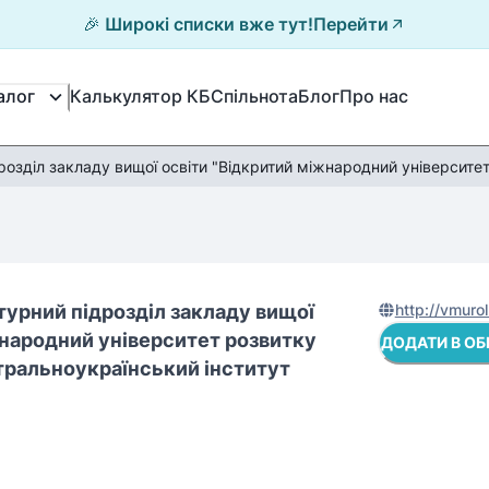
🎉 Широкі списки вже тут!
Перейти
Калькулятор КБ
Спільнота
Блог
Про нас
алог
озділ закладу вищої освіти "Відкритий міжнародний університе
урний підрозділ закладу вищої
http://vmurol
жнародний університет розвитку
ДОДАТИ В ОБ
тральноукраїнський інститут