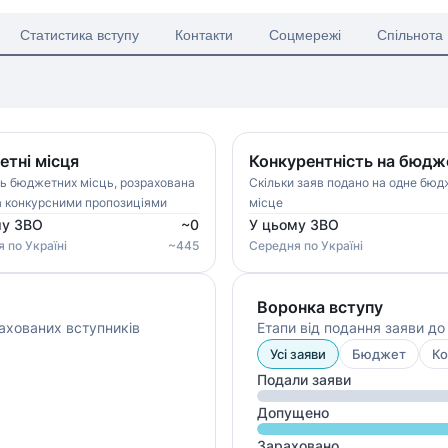
Статистика вступу
Контакти
Соцмережі
Спільнота
тні місця
Конкурентність на бюдж
ть бюджетних місць, розрахована
Скільки заяв подано на одне бю
а конкурсними пропозиціями
місце
му ЗВО
~
0
У цьому ЗВО
я
по Україні
~
445
Середня
по Україні
Воронка вступу
ахованих вступників
Етапи від подання заяви д
Усі заяви
Бюджет
Ко
Подали заяви
Допущено
Зараховано