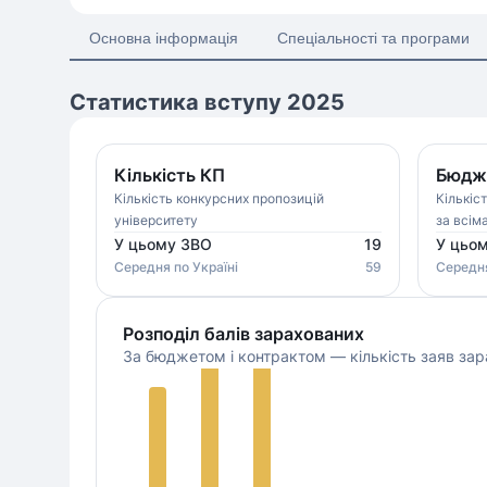
Основна інформація
Спеціальності та програми
Статистика вступу 2025
Кількість КП
Бюдже
Кількість конкурсних пропозицій
Кількіс
університету
за всім
У цьому ЗВО
19
У цьо
Середня
по Україні
59
Середн
Розподіл балів зарахованих
За бюджетом і контрактом — кількість заяв зар