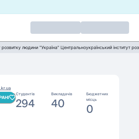
т розвитку людини "Україна" Центральноукраїнський інститут ро
.kr.ua
Студентів
Викладачів
Бюджетних
РАНІ
294
40
місць
0