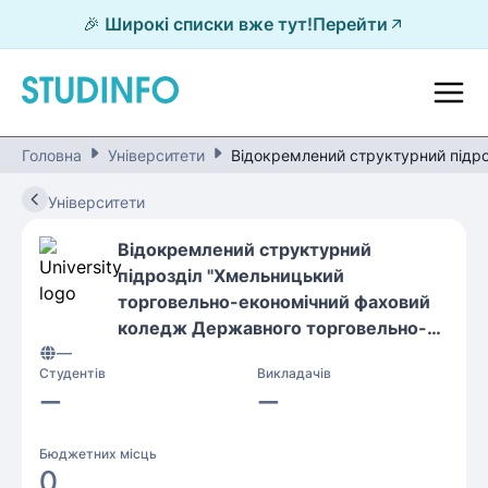
🎉 Широкі списки вже тут!
Перейти
Головна
Університети
Відокремлений структурний підр
Університети
Відокремлений структурний
підрозділ "Хмельницький
торговельно-економічний фаховий
коледж Державного торговельно-
—
економічного університету"
Студентів
Викладачів
—
—
Бюджетних місць
0