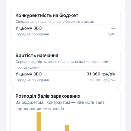
Конкурентність на бюджет
Скільки заяв подано на одне бюджетне місце
У цьому ЗВО
—
Середня
по Україні
5,89
Вартість навчання
Середня вартість, розрахована за всіма конкурсними
пропозиціями
У цьому ЗВО
31 360
грн/рік
Середня
по Україні
36 893
грн/рік
Розподіл балів зарахованих
За бюджетом і контрактом — кількість заяв
зарахованих вступників