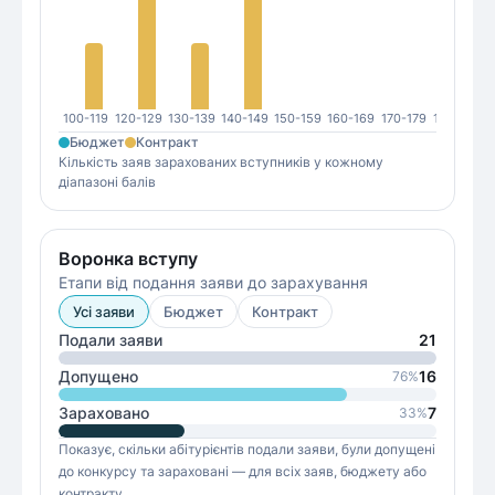
100-119
120-129
130-139
140-149
150-159
160-169
170-179
180-189
1
Бюджет
Контракт
Кількість заяв зарахованих вступників у кожному
діапазоні балів
Воронка вступу
Етапи від подання заяви до зарахування
Усі заяви
Бюджет
Контракт
Подали заяви
21
Допущено
16
76
%
Зараховано
7
33
%
Показує, скільки абітурієнтів подали заяви, були допущені
до конкурсу та зараховані — для всіх заяв, бюджету або
контракту.