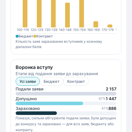
100-119
120-129
130-139
140-149
150-159
160-169
170-179
180-189
1
Бюджет
Контракт
Кількість заяв зарахованих вступників у кожному
діапазоні балів
Воронка вступу
Етапи від подання заяви до зарахування
Усі заяви
Бюджет
Контракт
Подали заяви
2 157
Допущено
1 447
67
%
Зараховано
886
41
%
Показує, скільки абітурієнтів подали заяви, були допущені
до конкурсу та зараховані — для всіх заяв, бюджету або
контракту.