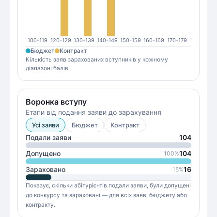
100-119
120-129
130-139
140-149
150-159
160-169
170-179
180-189
1
Бюджет
Контракт
Кількість заяв зарахованих вступників у кожному
діапазоні балів
Воронка вступу
Етапи від подання заяви до зарахування
Усі заяви
Бюджет
Контракт
Подали заяви
104
Допущено
104
100
%
Зараховано
16
15
%
Показує, скільки абітурієнтів подали заяви, були допущені
до конкурсу та зараховані — для всіх заяв, бюджету або
контракту.