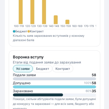
100-119
120-129
130-139
140-149
150-159
160-169
170-179
180-189
1
Бюджет
Контракт
Кількість заяв зарахованих вступників у кожному
діапазоні балів
Воронка вступу
Етапи від подання заяви до зарахування
Усі заяви
Бюджет
Контракт
Подали заяви
58
Допущено
58
100
%
Зараховано
35
60
%
Показує, скільки абітурієнтів подали заяви, були допущені
до конкурсу та зараховані — для всіх заяв, бюджету або
контракту.