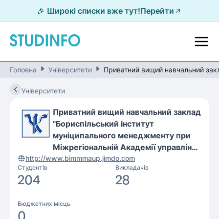
🎉 Широкі списки вже тут!
Перейти
Головна
Університети
Приватний вищий навчальний закл
Університети
Приватний вищий навчальний заклад
"Бориспільський інститут
муніципального менеджменту при
Міжрегіональній Академії управління
http://www.bimmmaup.jimdo.com
персоналом"
Студентів
Викладачів
204
28
Бюджетних місць
0