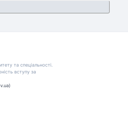
тету та спеціальності.
ність вступу за
v.ua)