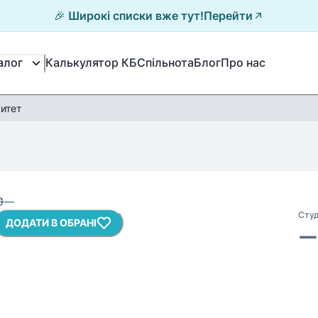
🎉 Широкі списки вже тут!
Перейти
Калькулятор КБ
Спільнота
Блог
Про нас
алог
ситет
—
Студ
ДОДАТИ В ОБРАНІ
—