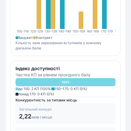
100-119
120-129
130-139
140-149
150-159
160-169
170-179
180-189
1
Бюджет
Контракт
Кількість заяв зарахованих вступників у кожному
діапазоні балів
Індекс доступності
Частка КП за рівнем прохідного балу
100
%
до 150
:
2
КП (
100
%)
150–170
:
0
КП (
0
%)
понад 170
:
0
КП (
0
%)
Конкурентність за типами місць
Загальний конкурс
2,22
заяв / місце