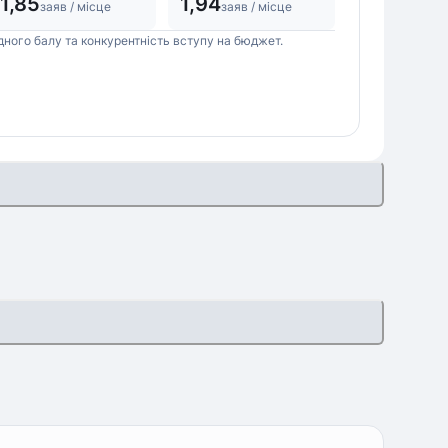
1,85
1,94
заяв / місце
заяв / місце
дного балу та конкурентність вступу на бюджет.