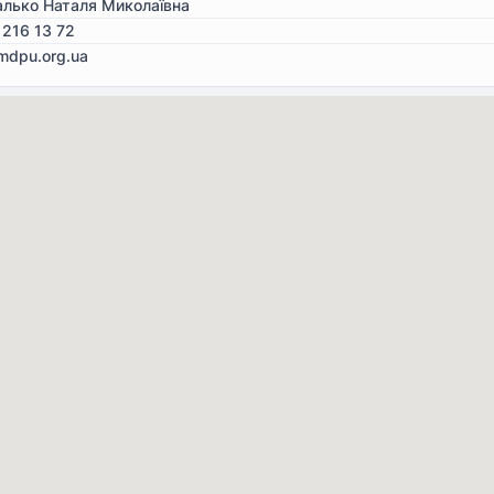
алько Наталя Миколаївна
 216 13 72
mdpu.org.ua