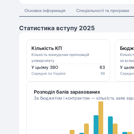
Основна інформація
Спеціальності та програми
Статистика вступу 2025
Кількість КП
Бюдже
Кількість конкурсних пропозицій
Кількіс
університету
за всім
У цьому ЗВО
63
У цьо
Середня
по Україні
59
Середн
Розподіл балів зарахованих
За бюджетом і контрактом — кількість заяв зар