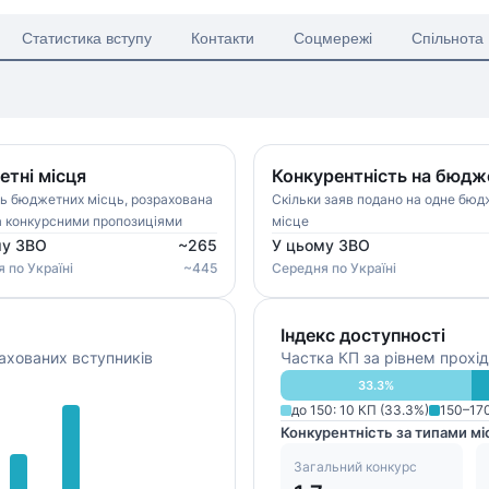
Статистика вступу
Контакти
Соцмережі
Спільнота
тні місця
Конкурентність на бюдж
ть бюджетних місць, розрахована
Скільки заяв подано на одне бю
а конкурсними пропозиціями
місце
му ЗВО
~
265
У цьому ЗВО
я
по Україні
~
445
Середня
по Україні
Індекс доступності
ахованих вступників
Частка КП за рівнем прохід
33.3
%
до 150
:
10
КП (
33.3
%)
150–17
Конкурентність за типами мі
Загальний конкурс