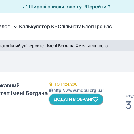
🎉 Широкі списки вже тут!
Перейти
Калькулятор КБ
Спільнота
Блог
Про нас
алог
агогічний університет імені Богдана Хмельницького
ТОП
124
/200
ржавний
http://www.mdpu.org.ua/
тет імені Богдана
Студ
ДОДАТИ В ОБРАНІ
3