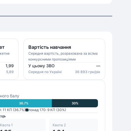
ет
Вартість навчання
джетне
Середня вартість, розрахована за всіма
конкурсними пропозиціями
1,99
У цьому ЗВО
—
5,89
Середня
по Україні
36 893
грн/рік
ного балу
36.7
%
30
%
0
:
11
КП (
36.7
%)
понад 170
:
9
КП (
30
%)
сць
Квота 1
Квота 2