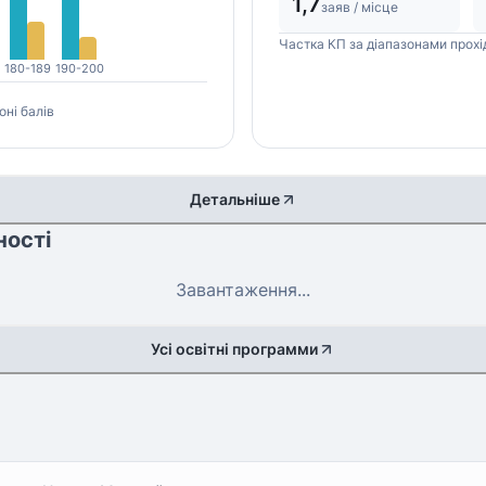
1,7
заяв / місце
Частка КП за діапазонами прохі
180-189
190-200
оні балів
Детальніше
ності
Завантаження...
Усі освітні программи