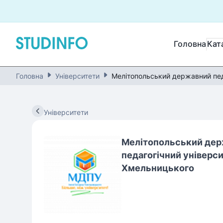
Головна
Кат
Головна
Університети
Мелітопольський державний пед
Університети
Мелітопольський де
педагогічний універси
Хмельницького