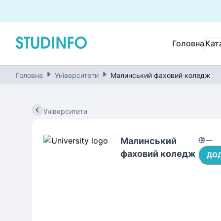
Головна
Кат
Головна
Університети
Малинський фаховий коледж
Університети
Малинський
—
фаховий коледж
ДОД