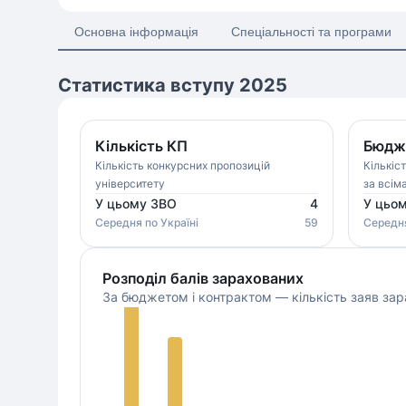
Основна інформація
Спеціальності та програми
Статистика вступу 2025
Кількість КП
Бюдже
Кількість конкурсних пропозицій
Кількіс
університету
за всім
У цьому ЗВО
4
У цьо
Середня
по Україні
59
Середн
Розподіл балів зарахованих
За бюджетом і контрактом — кількість заяв зар