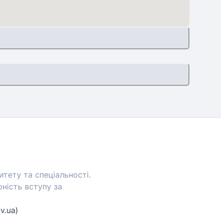
тету та спеціальності.
ність вступу за
v.ua)