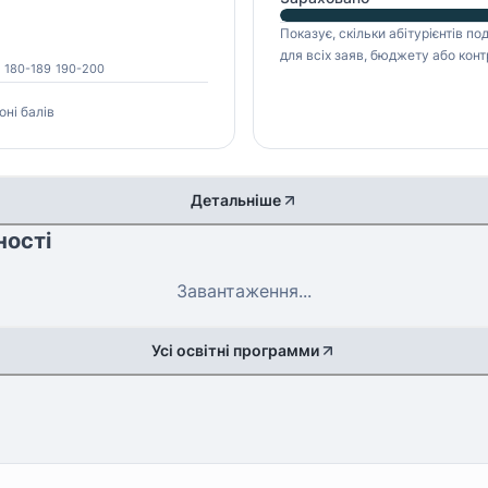
Показує, скільки абітурієнтів п
для всіх заяв, бюджету або конт
180-189
190-200
оні балів
Детальніше
ності
Завантаження...
Усі освітні программи