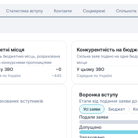
Статистика вступу
Контакти
Соцмережі
Спільнота
тні місця
Конкурентність на бюдж
ть бюджетних місць, розрахована
Скільки заяв подано на одне бю
а конкурсними пропозиціями
місце
му ЗВО
~
0
У цьому ЗВО
я
по Україні
~
445
Середня
по Україні
Воронка вступу
ахованих вступників
Етапи від подання заяви д
Усі заяви
Бюджет
Ко
Подали заяви
Допущено
Зараховано