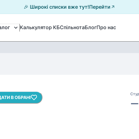
🎉 Широкі списки вже тут!
Перейти
Калькулятор КБ
Спільнота
Блог
Про нас
алог
Студ
АТИ В ОБРАНІ
—