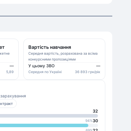
ет
Вартість навчання
джетне
Середня вартість, розрахована за всіма
конкурсними пропозиціями
—
У цьому ЗВО
—
5,89
Середня
по Україні
36 893
грн/рік
о зарахування
нтракт
32
30
94
%
22
69
%