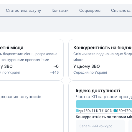
Статистика вступу
Контакти
Соцмережі
Спільнота
тні місця
Конкурентність на бюдж
ть бюджетних місць, розрахована
Скільки заяв подано на одне бю
а конкурсними пропозиціями
місце
му ЗВО
~
0
У цьому ЗВО
я
по Україні
~
445
Середня
по Україні
Індекс доступності
ахованих вступників
Частка КП за рівнем прохід
до 150
:
11
КП (
100
%)
150–170
Конкурентність за типами мі
Загальний конкурс