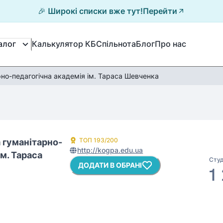
🎉 Широкі списки вже тут!
Перейти
Калькулятор КБ
Спільнота
Блог
Про нас
алог
но-педагогічна академія ім. Тараса Шевченка
ТОП
193
/200
 гуманітарно-
http://kogpa.edu.ua
ім. Тараса
Студ
ДОДАТИ В ОБРАНІ
1