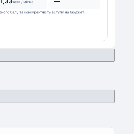
1,33
—
заяв / місце
дного балу та конкурентність вступу на бюджет.