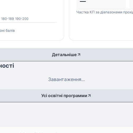
—
Частка КП за діапазонами прохі
180-189
190-200
оні балів
Детальніше
ності
Завантаження...
Усі освітні программи