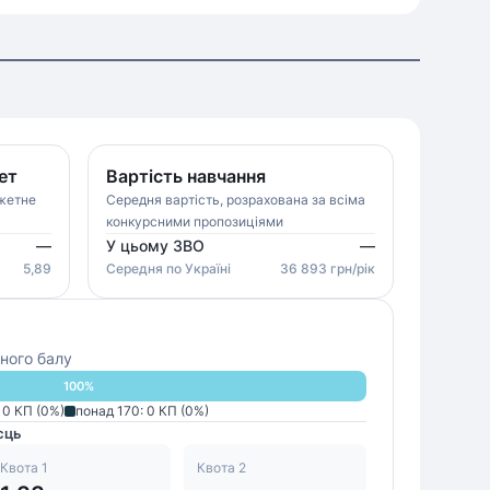
ет
Вартість навчання
джетне
Середня вартість, розрахована за всіма
конкурсними пропозиціями
—
У цьому ЗВО
—
5,89
Середня
по Україні
36 893
грн/рік
ного балу
100
%
:
0
КП (
0
%)
понад 170
:
0
КП (
0
%)
сць
Квота 1
Квота 2