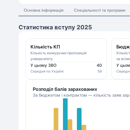
Основна інформація
Спеціальності та програми
Статистика вступу 2025
Кількість КП
Бюдже
Кількість конкурсних пропозицій
Кількіс
університету
за всім
У цьому ЗВО
40
У цьо
Середня
по Україні
59
Середн
Розподіл балів зарахованих
За бюджетом і контрактом — кількість заяв зар