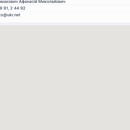
омакович Афанасій Миколайович
9 91, 2 44 92
s@ukr.net