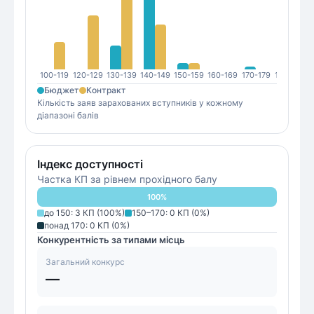
100-119
120-129
130-139
140-149
150-159
160-169
170-179
180-189
1
Бюджет
Контракт
Кількість заяв зарахованих вступників у кожному
діапазоні балів
Індекс доступності
Частка КП за рівнем прохідного балу
100
%
до 150
:
3
КП (
100
%)
150–170
:
0
КП (
0
%)
понад 170
:
0
КП (
0
%)
Конкурентність за типами місць
Загальний конкурс
—