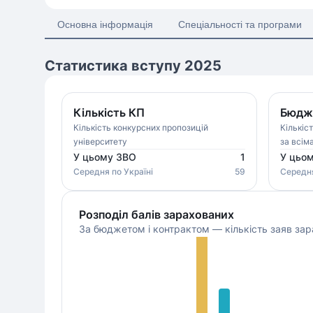
Основна інформація
Спеціальності та програми
Статистика вступу 2025
Кількість КП
Бюдже
Кількість конкурсних пропозицій
Кількіс
університету
за всім
У цьому ЗВО
1
У цьо
Середня
по Україні
59
Середн
Розподіл балів зарахованих
За бюджетом і контрактом — кількість заяв зар