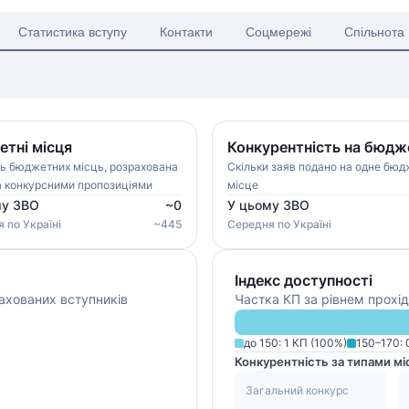
Статистика вступу
Контакти
Соцмережі
Спільнота
тні місця
Конкурентність на бюдж
ть бюджетних місць, розрахована
Скільки заяв подано на одне бю
а конкурсними пропозиціями
місце
му ЗВО
~
0
У цьому ЗВО
я
по Україні
~
445
Середня
по Україні
Індекс доступності
ахованих вступників
Частка КП за рівнем прохід
до 150
:
1
КП (
100
%)
150–170
:
Конкурентність за типами мі
Загальний конкурс