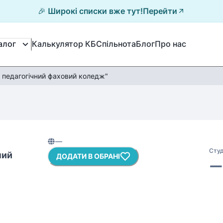
🎉 Широкі списки вже тут!
Перейти
Калькулятор КБ
Спільнота
Блог
Про нас
алог
 педагогічний фаховий коледж"
—
Студ
ний
ДОДАТИ В ОБРАНІ
—