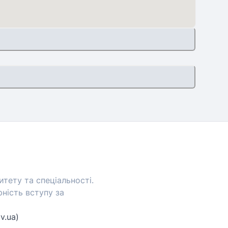
тету та спеціальності.
ність вступу за
v.ua)