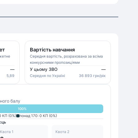
ет
Вартість навчання
джетне
Середня вартість, розрахована за всіма
конкурсними пропозиціями
—
У цьому ЗВО
—
5,89
Середня
по Україні
36 893
грн/рік
ного балу
100
%
0
КП (
0
%)
понад 170
:
0
КП (
0
%)
сць
Квота 1
Квота 2