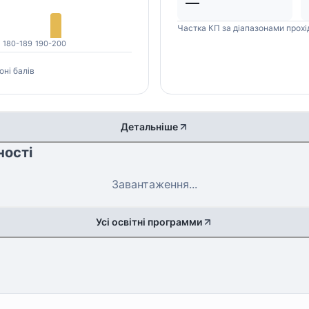
—
Частка КП за діапазонами прохі
180-189
190-200
оні балів
Детальніше
ності
Завантаження...
Усі освітні программи