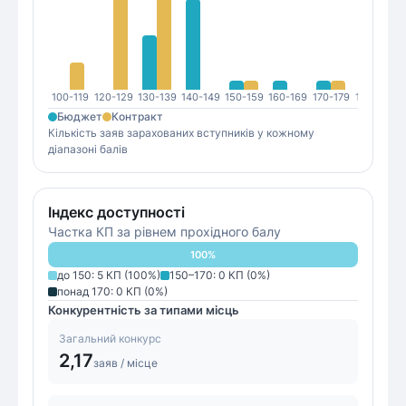
100-119
120-129
130-139
140-149
150-159
160-169
170-179
180-189
1
Бюджет
Контракт
Кількість заяв зарахованих вступників у кожному
діапазоні балів
Індекс доступності
Частка КП за рівнем прохідного балу
100
%
до 150
:
5
КП (
100
%)
150–170
:
0
КП (
0
%)
понад 170
:
0
КП (
0
%)
Конкурентність за типами місць
Загальний конкурс
2,17
заяв / місце