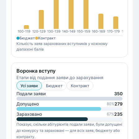
100-119
120-129
130-139
140-149
150-159
160-169
170-179
180-189
1
Бюджет
Контракт
Кількість заяв зарахованих вступників у кожному
діапазоні балів
Воронка вступу
Етапи від подання заяви до зарахування
Усі заяви
Бюджет
Контракт
Подали заяви
350
Допущено
279
80
%
Зараховано
235
67
%
Показує, скільки абітурієнтів подали заяви, були допущені
до конкурсу та зараховані — для всіх заяв, бюджету або
контракту.