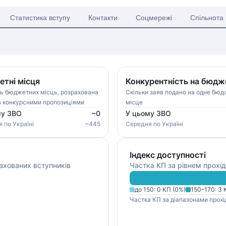
Статистика вступу
Контакти
Соцмережі
Спільнота
тні місця
Конкурентність на бюдж
ть бюджетних місць, розрахована
Скільки заяв подано на одне бю
а конкурсними пропозиціями
місце
му ЗВО
~
0
У цьому ЗВО
я
по Україні
~
445
Середня
по Україні
Індекс доступності
ахованих вступників
Частка КП за рівнем прохід
до 150
:
0
КП (
0
%)
150–170
:
3
К
Частка КП за діапазонами прохі