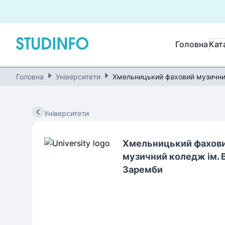
Головна
Кат
Головна
Університети
Хмельницький фаховий музичний
Університети
Хмельницький фахов
музичний коледж ім. В
Заремби