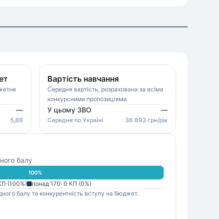
ет
Вартість навчання
джетне
Середня вартість, розрахована за всіма
конкурсними пропозиціями
—
У цьому ЗВО
—
5,89
Середня
по Україні
36 893
грн/рік
ного балу
100
%
П (
100
%)
понад 170
:
0
КП (
0
%)
дного балу та конкурентність вступу на бюджет.