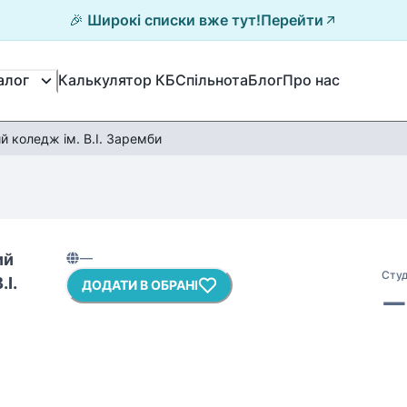
🎉 Широкі списки вже тут!
Перейти
Калькулятор КБ
Спільнота
Блог
Про нас
алог
 коледж ім. В.І. Заремби
ий
—
Студ
.І.
ДОДАТИ В ОБРАНІ
—