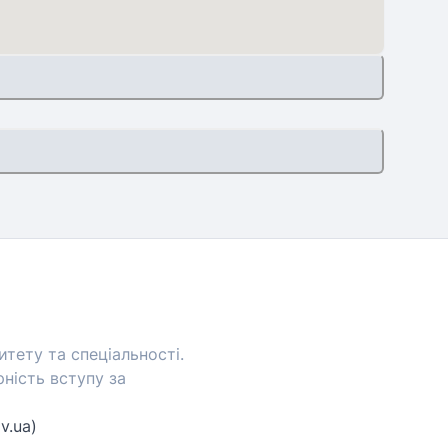
тету та спеціальності.
ність вступу за
v.ua)