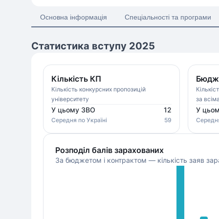
Основна інформація
Спеціальності та програми
Статистика вступу 2025
Кількість КП
Бюдже
Кількість конкурсних пропозицій
Кількіс
університету
за всім
У цьому ЗВО
12
У цьо
Середня
по Україні
59
Середн
Розподіл балів зарахованих
За бюджетом і контрактом — кількість заяв зар