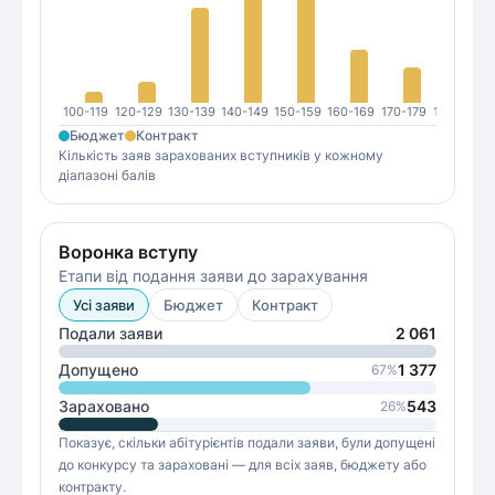
100-119
120-129
130-139
140-149
150-159
160-169
170-179
180-189
1
Бюджет
Контракт
Кількість заяв зарахованих вступників у кожному
діапазоні балів
Воронка вступу
Етапи від подання заяви до зарахування
Усі заяви
Бюджет
Контракт
Подали заяви
2 061
Допущено
1 377
67
%
Зараховано
543
26
%
Показує, скільки абітурієнтів подали заяви, були допущені
до конкурсу та зараховані — для всіх заяв, бюджету або
контракту.