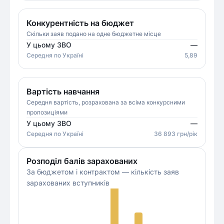
Конкурентність на бюджет
Скільки заяв подано на одне бюджетне місце
У цьому ЗВО
—
Середня
по Україні
5,89
Вартість навчання
Середня вартість, розрахована за всіма конкурсними
пропозиціями
У цьому ЗВО
—
Середня
по Україні
36 893
грн/рік
Розподіл балів зарахованих
За бюджетом і контрактом — кількість заяв
зарахованих вступників