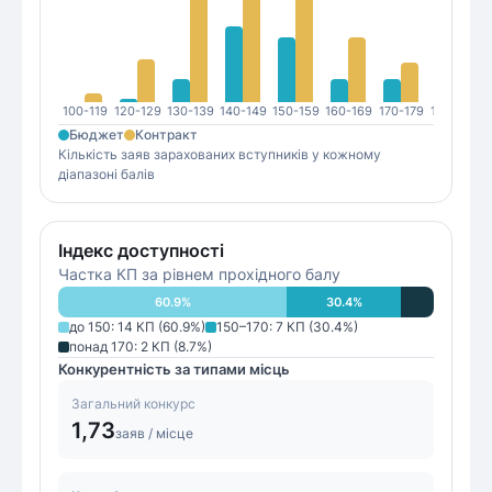
100-119
120-129
130-139
140-149
150-159
160-169
170-179
180-189
1
Бюджет
Контракт
Кількість заяв зарахованих вступників у кожному
діапазоні балів
Індекс доступності
Частка КП за рівнем прохідного балу
60.9
%
30.4
%
до 150
:
14
КП (
60.9
%)
150–170
:
7
КП (
30.4
%)
понад 170
:
2
КП (
8.7
%)
Конкурентність за типами місць
Загальний конкурс
1,73
заяв / місце