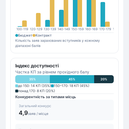
100-119
120-129
130-139
140-149
150-159
160-169
170-179
180-189
1
Бюджет
Контракт
Кількість заяв зарахованих вступників у кожному
діапазоні балів
Індекс доступності
Частка КП за рівнем прохідного балу
35
%
45
%
20
%
до 150
:
14
КП (
35
%)
150–170
:
18
КП (
45
%)
понад 170
:
8
КП (
20
%)
Конкурентність за типами місць
Загальний конкурс
4,9
заяв / місце