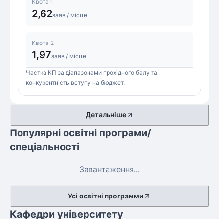
Квота 1
2,62
заяв / місце
Квота 2
1,97
заяв / місце
Частка КП за діапазонами прохідного балу та
конкурентність вступу на бюджет.
Детальніше
Популярні освітні програми/
спеціальності
Завантаження...
Усі освітні программи
Кафедри університету